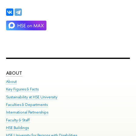
ABOUT
ST
About
Adm
Key Figures & Facts
Pr
Sustainability at HSE University
Un
Faculties & Departments
Gr
International Partnerships
Ex
Faculty & Staff
Su
HSE Buildings
Sem
HSE University for Persons with Disabilities
Bus