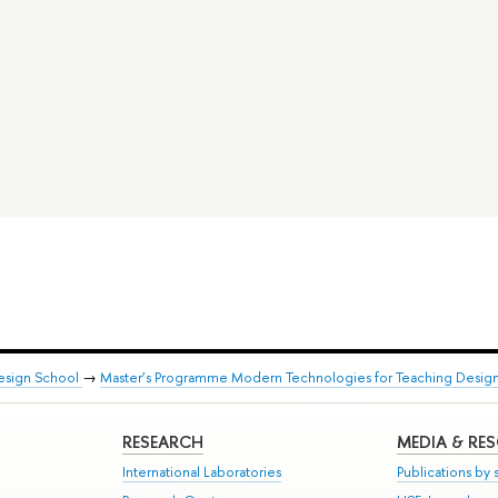
esign School
→
Master’s Programme Modern Technologies for Teaching Design
RESEARCH
MEDIA & RE
International Laboratories
Publications by s