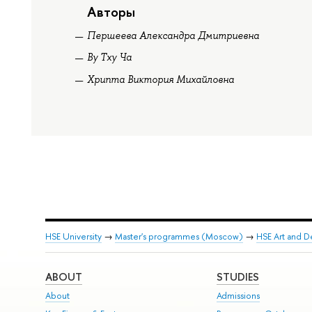
Авторы
Першеева Александра Дмитриевна
Ву Тху Ча
Хрипта Виктория Михайловна
HSE University
→
Master's programmes (Moscow)
→
HSE Art and D
ABOUT
STUDIES
About
Admissions