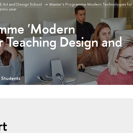
E Art and Design School
Master’s Programme Modern Technologies for
emic year
amme 'Modern
r Teaching Design and
r Students
rt