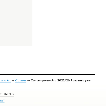
 and Art
→
Courses
→
Contemporary Art, 2025/26 Academic year
SOURCES
taff