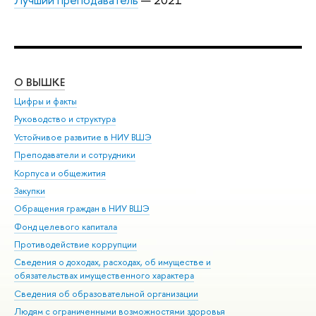
О ВЫШКЕ
ОБ
Цифры и факты
Ли
Руководство и структура
Дов
Устойчивое развитие в НИУ ВШЭ
Ол
Преподаватели и сотрудники
При
Корпуса и общежития
Вы
Закупки
При
Обращения граждан в НИУ ВШЭ
Ас
Фонд целевого капитала
До
Противодействие коррупции
Цен
Сведения о доходах, расходах, об имуществе и
Би
обязательствах имущественного характера
Об
Сведения об образовательной организации
Обр
Людям с ограниченными возможностями здоровья