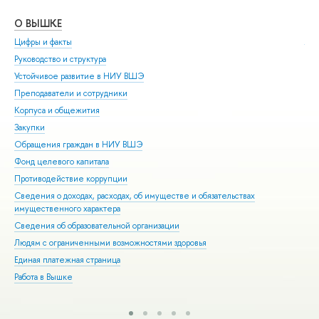
О ВЫШКЕ
ОБ
Цифры и факты
Ли
Руководство и структура
Дов
Устойчивое развитие в НИУ ВШЭ
Ол
Преподаватели и сотрудники
При
Корпуса и общежития
Вы
Закупки
При
Обращения граждан в НИУ ВШЭ
Асп
Фонд целевого капитала
Доп
Противодействие коррупции
Цен
Сведения о доходах, расходах, об имуществе и обязательствах
Биз
имущественного характера
Обр
Сведения об образовательной организации
Обр
Людям с ограниченными возможностями здоровья
Единая платежная страница
Работа в Вышке