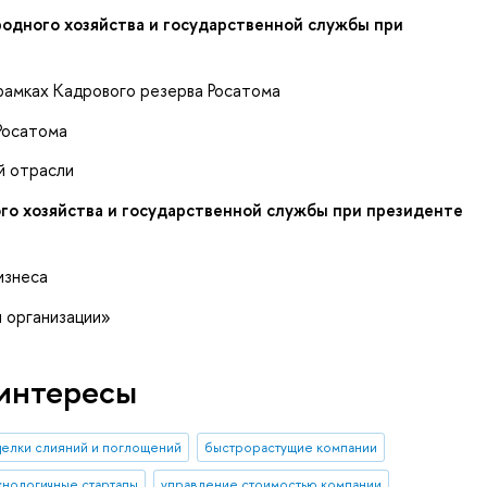
родного хозяйства и государственной службы при
рамках Кадрового резерва Росатома
Росатома
й отрасли
го хозяйства и государственной службы при президенте
изнеса
 организации»
интересы
делки слияний и поглощений
быстрорастущие компании
нологичные стартапы
управление стоимостью компании