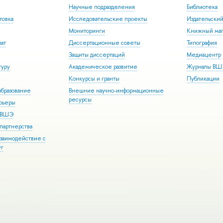
Научные подразделения
Библиотека
товка
Исследовательские проекты
Издательски
Мониторинги
Книжный маг
иат
Диссертационные советы
Типография
Защиты диссертаций
Медиацентр
туру
Академическое развитие
Журналы В
Конкурсы и гранты
Публикации
бразование
Внешние научно-информационные
ресурсы
арьеры
р ВШЭ
партнерства
взаимодействие с
уг