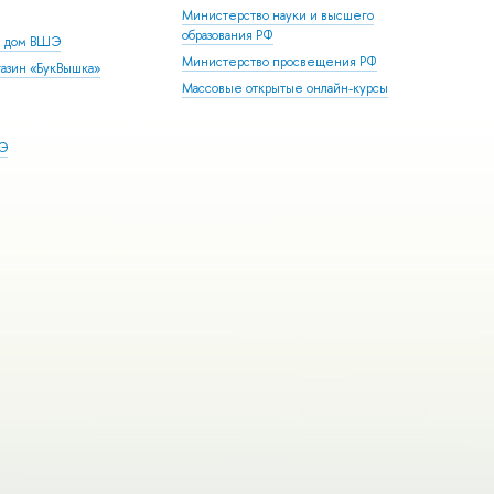
Министерство науки и высшего
образования РФ
й дом ВШЭ
Министерство просвещения РФ
азин «БукВышка»
Массовые открытые онлайн-курсы
ШЭ