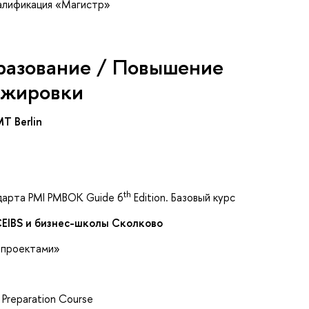
валификация «Магистр»
разование / Повышение
ажировки
MT Berlin
th
дарта PMI PMBOK Guide 6
Edition. Базовый курс
EIBS и бизнес-школы Сколково
 проектами»
n Preparation Course