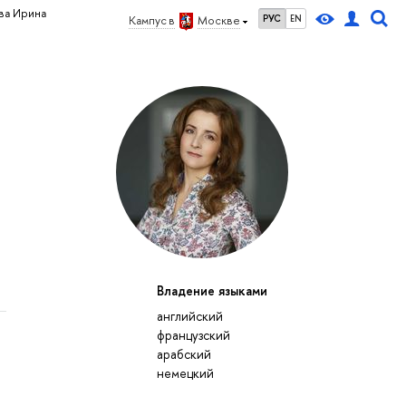
ва Ирина
РУС
EN
Кампус в
Москве
Владение языками
английский
французский
арабский
немецкий