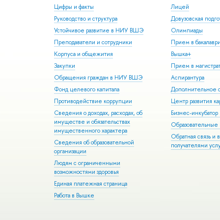
Цифры и факты
Лицей
Руководство и структура
Довузовская подго
Устойчивое развитие в НИУ ВШЭ
Олимпиады
Преподаватели и сотрудники
Прием в бакалавр
Корпуса и общежития
Вышка+
Закупки
Прием в магистра
Обращения граждан в НИУ ВШЭ
Аспирантура
Фонд целевого капитала
Дополнительное о
Противодействие коррупции
Центр развития к
Сведения о доходах, расходах, об
Бизнес-инкубато
имуществе и обязательствах
Образовательные 
имущественного характера
Обратная связь и 
Сведения об образовательной
получателями усл
организации
Людям с ограниченными
возможностями здоровья
Единая платежная страница
Работа в Вышке