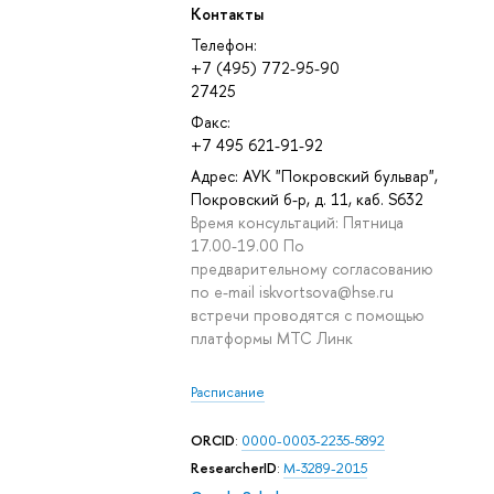
Контакты
Телефон:
+7 (495) 772-95-90
27425
Факс:
+7 495 621-91-92
Адрес: АУК "Покровский бульвар",
Покровский б-р, д. 11, каб. S632
Время консультаций: Пятница
17.00-19.00 По
предварительному согласованию
по e-mail iskvortsova@hse.ru
встречи проводятся с помощью
платформы МТС Линк
Расписание
ORCID
:
0000-0003-2235-5892
ResearcherID
:
M-3289-2015