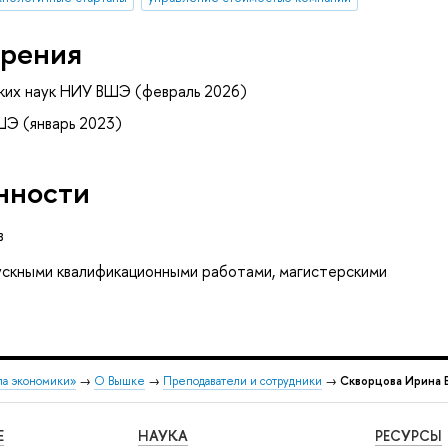
рения
ких наук НИУ ВШЭ (февраль 2026)
ШЭ (январь 2023)
нности
в
ускными квалификационными работами, магистерскими
ла экономики»
→
О Вышке
→
Преподаватели и сотрудники
→
Скворцова Ирина 
Е
НАУКА
РЕСУРСЫ