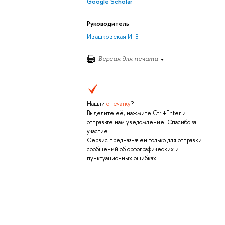
Google Scholar
Руководитель
Ивашковская И. В.
Версия для печати
Нашли
опечатку
?
Выделите её, нажмите Ctrl+Enter и
отправьте нам уведомление. Спасибо за
участие!
Сервис предназначен только для отправки
сообщений об орфографических и
пунктуационных ошибках.