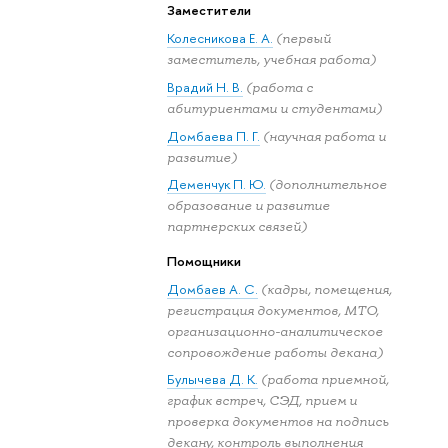
Заместители
Колесникова Е. А.
(первый
заместитель, учебная работа)
Врадий Н. В.
(работа с
абитуриентами и студентами)
Домбаева П. Г.
(научная работа и
развитие)
Деменчук П. Ю.
(дополнительное
образование и развитие
партнерских связей)
Помощники
Домбаев А. С.
(кадры, помещения,
регистрация документов, МТО,
организационно-аналитическое
сопровождение работы декана)
Булычева Д. К.
(работа приемной,
график встреч, СЭД, прием и
проверка документов на подпись
декану, контроль выполнения