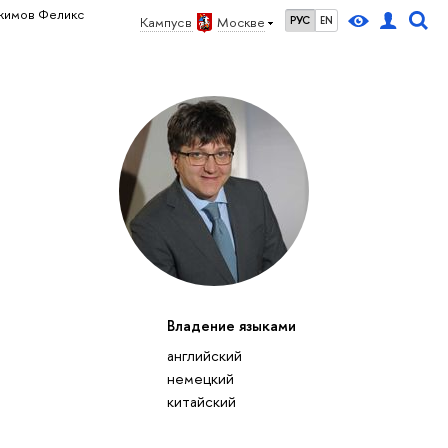
жимов Феликс
Кампус в
Москве
РУС
EN
Владение языками
английский
немецкий
китайский