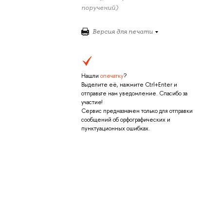
поручений)
Версия для печати
Нашли
опечатку
?
Выделите её, нажмите Ctrl+Enter и
отправьте нам уведомление. Спасибо за
участие!
Сервис предназначен только для отправки
сообщений об орфографических и
пунктуационных ошибках.