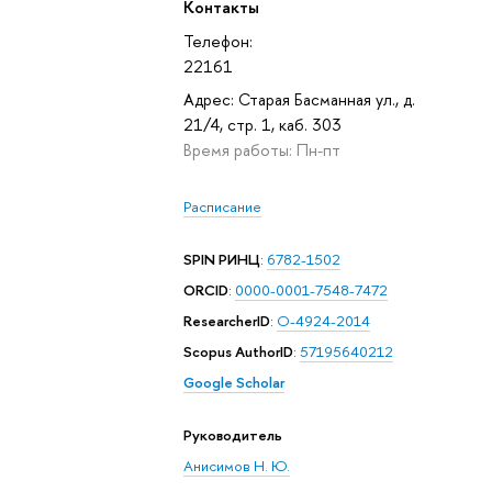
Контакты
Телефон:
22161
Адрес: Старая Басманная ул., д.
21/4, стр. 1, каб. 303
Время работы: Пн-пт
Расписание
SPIN РИНЦ
:
6782-1502
ORCID
:
0000-0001-7548-7472
ResearcherID
:
O-4924-2014
Scopus AuthorID
:
57195640212
Google Scholar
Руководитель
Анисимов Н. Ю.