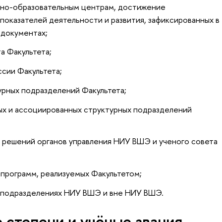
чно-образовательным центрам, достижение
 показателей деятельности и развития, зафиксированных в
 документах;
а Факультета;
сии Факультета;
урных подразделений Факультета;
х и ассоциированных структурных подразделений
 решений органов управления НИУ ВШЭ и ученого совета
программ, реализуемых Факультетом;
х подразделениях НИУ ВШЭ и вне НИУ ВШЭ.
 степени и учёные звания