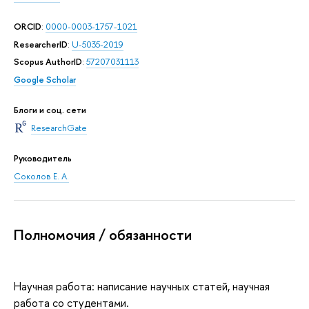
ORCID
:
0000-0003-1757-1021
ResearcherID
:
U-5035-2019
Scopus AuthorID
:
57207031113
Google Scholar
Блоги и соц. сети
ResearchGate
Руководитель
Соколов Е. А.
Полномочия / обязанности
Научная работа: написание научных статей, научная
работа со студентами.