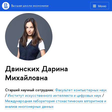
Высшая школа экономики
Меню
Двинских Дарина
Михайловна
Старший научный сотрудник:
Факультет компьютерных наук
/
Институт искусственного интеллекта и цифровых наук
/
Международная лаборатория стохастических алгоритмов и
анализа многомерных данных