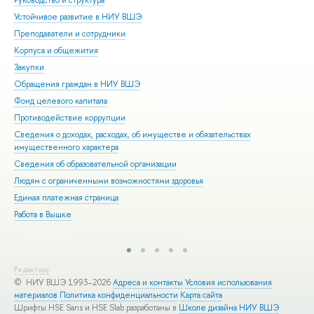
Руководство и структура
Дов
Устойчивое развитие в НИУ ВШЭ
Ол
Преподаватели и сотрудники
При
Корпуса и общежития
Вы
Закупки
При
Обращения граждан в НИУ ВШЭ
Асп
Фонд целевого капитала
Доп
Противодействие коррупции
Цен
Сведения о доходах, расходах, об имуществе и обязательствах
Биз
имущественного характера
Обр
Сведения об образовательной организации
Обр
Людям с ограниченными возможностями здоровья
Единая платежная страница
Работа в Вышке
Редактору
© НИУ ВШЭ 1993–2026
Адреса и контакты
Условия использования
материалов
Политика конфиденциальности
Карта сайта
Шрифты HSE Sans и HSE Slab разработаны в
Школе дизайна НИУ ВШЭ