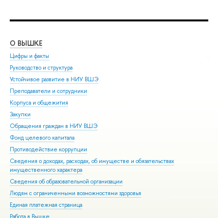
О ВЫШКЕ
ОБ
Цифры и факты
Ли
Руководство и структура
Дов
Устойчивое развитие в НИУ ВШЭ
Ол
Преподаватели и сотрудники
При
Корпуса и общежития
Вы
Закупки
При
Обращения граждан в НИУ ВШЭ
Асп
Фонд целевого капитала
Доп
Противодействие коррупции
Цен
Сведения о доходах, расходах, об имуществе и обязательствах
Биз
имущественного характера
Обр
Сведения об образовательной организации
Обр
Людям с ограниченными возможностями здоровья
Единая платежная страница
Работа в Вышке