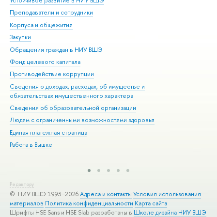
Устойчивое развитие в НИУ ВШЭ
Ол
Преподаватели и сотрудники
При
Корпуса и общежития
Вы
Закупки
При
Обращения граждан в НИУ ВШЭ
Ас
Фонд целевого капитала
До
Противодействие коррупции
Цен
Сведения о доходах, расходах, об имуществе и
Би
обязательствах имущественного характера
Об
Сведения об образовательной организации
Обр
Людям с ограниченными возможностями здоровья
Единая платежная страница
Работа в Вышке
Редактору
© НИУ ВШЭ 1993–2026
Адреса и контакты
Условия использования
материалов
Политика конфиденциальности
Карта сайта
Шрифты HSE Sans и HSE Slab разработаны в
Школе дизайна НИУ ВШЭ