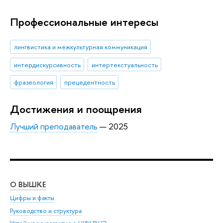
Профессиональные интересы
лингвистика и межкультурная коммуникация
интердискурсивность
интертекстуальность
фразеология
прецедентность
Достижения и поощрения
Лучший преподаватель
— 2025
О ВЫШКЕ
ОБ
Цифры и факты
Ли
Руководство и структура
Дов