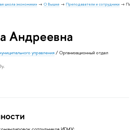
ая школа экономики»
О Вышке
Преподаватели и сотрудники
П
а Андреевна
муниципального управления
/
Организационный отдел
у.
нности
 командировок сотрудников ИГМУ;