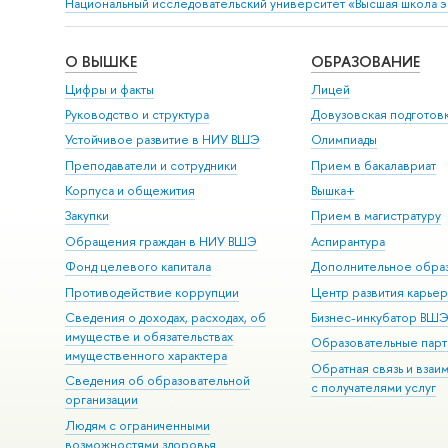
Национальный исследовательский университет «Высшая школа 
О ВЫШКЕ
ОБРАЗОВАНИЕ
Цифры и факты
Лицей
Руководство и структура
Довузовская подготов
Устойчивое развитие в НИУ ВШЭ
Олимпиады
Преподаватели и сотрудники
Прием в бакалавриат
Корпуса и общежития
Вышка+
Закупки
Прием в магистратуру
Обращения граждан в НИУ ВШЭ
Аспирантура
Фонд целевого капитала
Дополнительное обра
Противодействие коррупции
Центр развития карье
Сведения о доходах, расходах, об
Бизнес-инкубатор ВШ
имуществе и обязательствах
Образовательные парт
имущественного характера
Обратная связь и взаи
Сведения об образовательной
с получателями услуг
организации
Людям с ограниченными
возможностями здоровья