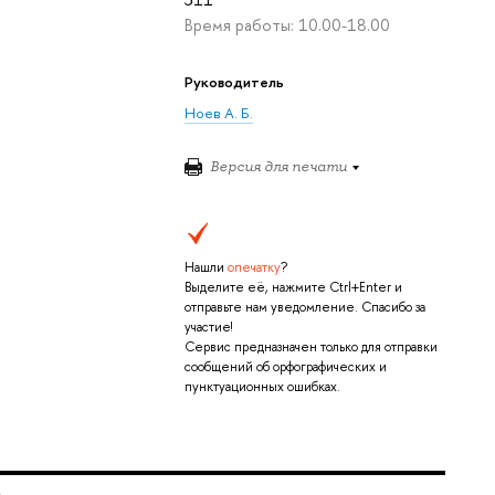
Время работы: 10.00-18.00
Руководитель
Ноев А. Б.
Версия для печати
Нашли
опечатку
?
Выделите её, нажмите Ctrl+Enter и
отправьте нам уведомление. Спасибо за
участие!
Сервис предназначен только для отправки
сообщений об орфографических и
пунктуационных ошибках.