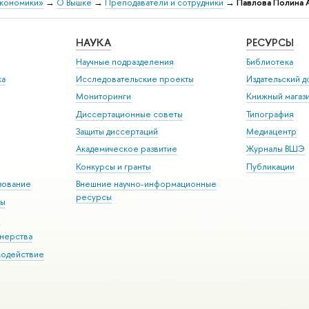
экономики»
→
О Вышке
→
Преподаватели и сотрудники
→
Павлова Полина 
НАУКА
РЕСУРСЫ
Научные подразделения
Библиотека
ка
Исследовательские проекты
Издательский 
Мониторинги
Книжный магаз
Диссертационные советы
Типография
Защиты диссертаций
Медиацентр
Академическое развитие
Журналы ВШЭ
Конкурсы и гранты
Публикации
зование
Внешние научно-информационные
ресурсы
ры
Э
нерства
модействие