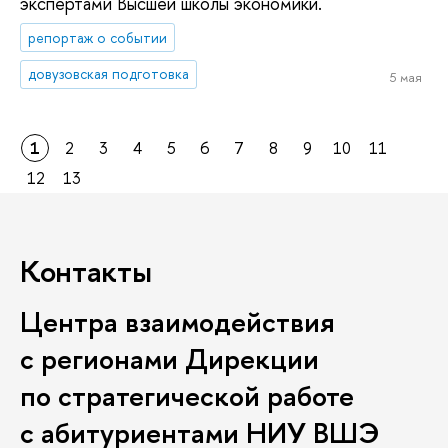
экспертами Высшей школы экономики.
репортаж о событии
довузовская подготовка
5 мая
1
2
3
4
5
6
7
8
9
10
11
12
13
Контакты
Центра взаимодействия
с регионами Дирекции
по стратегической работе
с абитуриентами НИУ ВШЭ