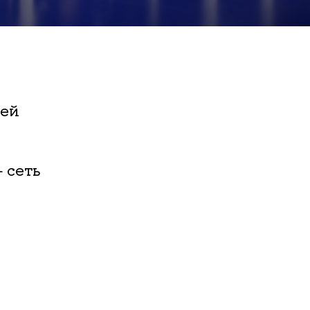
шей
 сеть