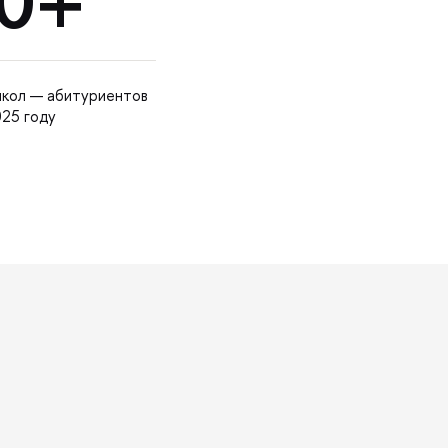
0+
школ — абитуриентов
25 году