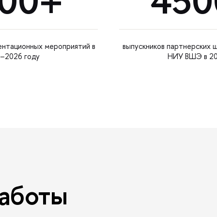
00+
450
ентационных мероприятий в
выпускников партнерских 
–2026 году
НИУ ВШЭ в 20
аботы