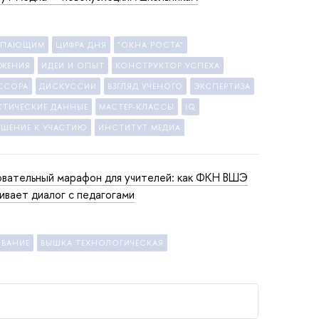
УПАЮЩИМ
ЦИФРА ДНЯ
"ОКНА РОСТА"
ЖЕНИЯ
ИДЕИ И ОПЫТ
КОНСТРУКТОР УСПЕХА
ССОРА
ДИСКУССИИ
ВЗГЛЯД УЧЕНОГО
ЭКСПЕРТИЗА
СТИЧЕСКИЕ ДАННЫЕ
МАСТЕР-КЛАССЫ
IQ
АШЕНИЕ К УЧАСТИЮ
ИНСТИТУТ МЕДИА
вательный марафон для учителей: как ФКН ВШЭ
ивает диалог с педагогами
ОВАНИЕ
ВЫШКА ТЕХНОЛОГИЧЕСКАЯ