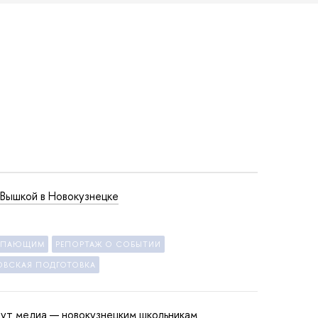
 Вышкой в Новокузнецке
УПАЮЩИМ
РЕПОРТАЖ О СОБЫТИИ
ОВСКАЯ ПОДГОТОВКА
ут медиа — новокузнецким школьникам