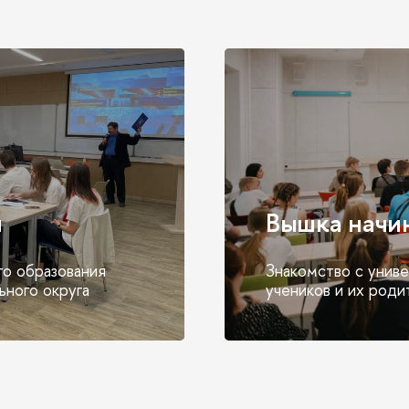
и
Вышка начин
го образования
Знакомство с униве
ьного округа
учеников и их роди