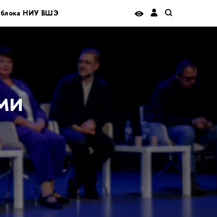
о блока НИУ ВШЭ
ми