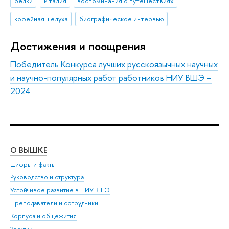
белки
Италия
воспоминания о путешествиях
кофейная шелуха
биографическое интервью
Достижения и поощрения
Победитель Конкурса лучших русскоязычных научных
и научно-популярных работ работников НИУ ВШЭ –
2024
О ВЫШКЕ
ОБ
Цифры и факты
Ли
Руководство и структура
Дов
Устойчивое развитие в НИУ ВШЭ
Ол
Преподаватели и сотрудники
При
Корпуса и общежития
Вы