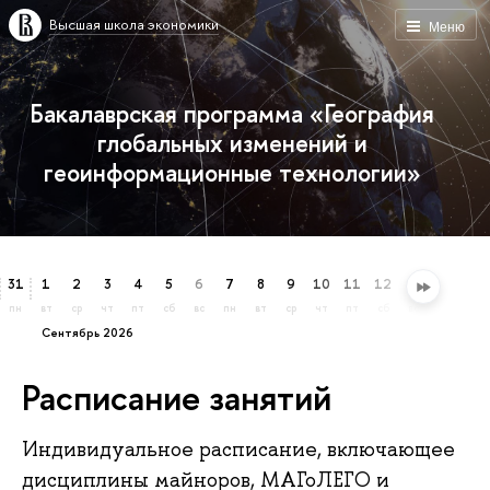
Высшая школа экономики
Меню
Бакалаврская программа «География
глобальных изменений и
геоинформационные технологии»
31
1
2
3
4
5
6
7
8
9
10
11
12
13
14
15
пн
вт
ср
чт
пт
сб
вс
пн
вт
ср
чт
пт
сб
вс
пн
вт
сентябрь 2026
Расписание занятий
Индивидуальное расписание, включающее
дисциплины майноров, МАГоЛЕГО и