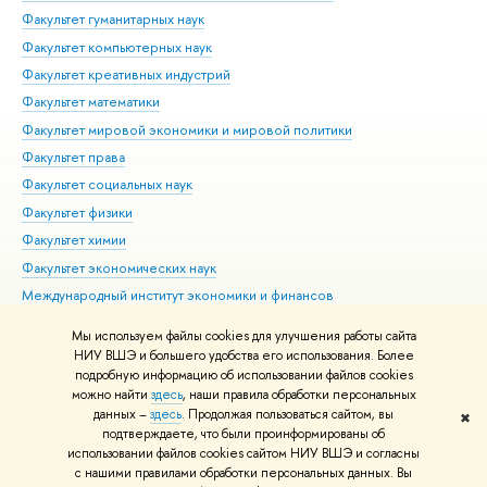
Факультет гуманитарных наук
Факультет компьютерных наук
Факультет креативных индустрий
Факультет математики
Факультет мировой экономики и мировой политики
Факультет права
Факультет социальных наук
Факультет физики
Факультет химии
Факультет экономических наук
Международный институт экономики и финансов
Московский институт электроники и математики им. А.Н.
Мы используем файлы cookies для улучшения работы сайта
Тихонова
НИУ ВШЭ и большего удобства его использования. Более
подробную информацию об использовании файлов cookies
можно найти
здесь
, наши правила обработки персональных
данных –
здесь
. Продолжая пользоваться сайтом, вы
✖
Редактору
подтверждаете, что были проинформированы об
© НИУ ВШЭ 1993–2026
Адреса и контакты
Условия использования
использовании файлов cookies сайтом НИУ ВШЭ и согласны
с нашими правилами обработки персональных данных. Вы
материалов
Политика конфиденциальности
Карта сайта