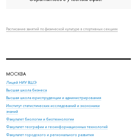
Расписание занятий по физической культуре в спортивных секциях
МОСКВА
Н
Лицей НИУ ВШЭ
Фак
Высшая школа бизнеса
Фак
Высшая школа юриспруденции и администрирования
Фа
Институт статистических исследований и экономики
Фак
знаний
Фак
Факультет биологии и биотехнологии
Факультет географии и геоинформационных технологий
Факультет городского и регионального развития