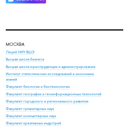
МОСКВА
Н
Лицей НИУ ВШЭ
Фак
Высшая школа бизнеса
Фак
Высшая школа юриспруденции и администрирования
Фа
Институт статистических исследований и экономики
Фак
знаний
Фак
Факультет биологии и биотехнологии
Факультет географии и геоинформационных технологий
Факультет городского и регионального развития
Факультет гуманитарных наук
Факультет компьютерных наук
Факультет креативных индустрий