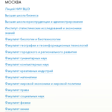
МОСКВА
Н
Лицей НИУ ВШЭ
Фак
Высшая школа бизнеса
Фак
Высшая школа юриспруденции и администрирования
Фа
Институт статистических исследований и экономики
Фак
знаний
Фак
Факультет биологии и биотехнологии
Факультет географии и геоинформационных технологий
Факультет городского и регионального развития
Факультет гуманитарных наук
Факультет компьютерных наук
Факультет креативных индустрий
Факультет математики
Факультет мировой экономики и мировой политики
Факультет права
Факультет социальных наук
Факультет физики
Факультет химии