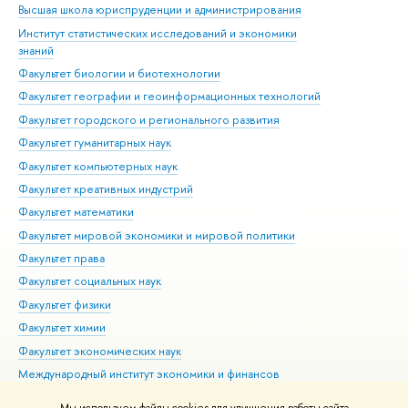
Высшая школа юриспруденции и администрирования
Фа
Институт статистических исследований и экономики
Фак
знаний
Фак
Факультет биологии и биотехнологии
Факультет географии и геоинформационных технологий
Факультет городского и регионального развития
Факультет гуманитарных наук
Факультет компьютерных наук
Факультет креативных индустрий
Факультет математики
Факультет мировой экономики и мировой политики
Факультет права
Факультет социальных наук
Факультет физики
Факультет химии
Факультет экономических наук
Международный институт экономики и финансов
Московский институт электроники и математики им. А.Н.