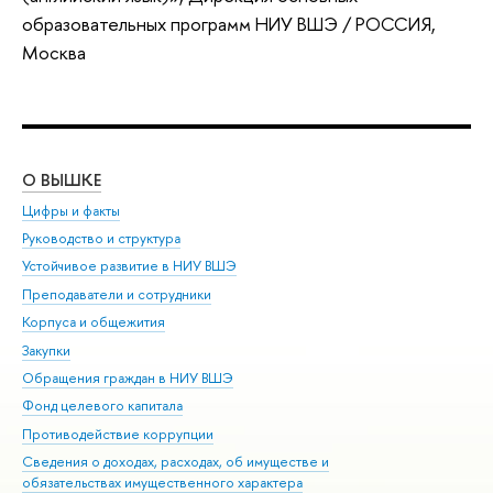
образовательных программ НИУ ВШЭ / РОССИЯ,
Москва
О ВЫШКЕ
ОБ
Цифры и факты
Ли
Руководство и структура
Дов
Устойчивое развитие в НИУ ВШЭ
Ол
Преподаватели и сотрудники
При
Корпуса и общежития
Вы
Закупки
При
Обращения граждан в НИУ ВШЭ
Ас
Фонд целевого капитала
До
Противодействие коррупции
Цен
Сведения о доходах, расходах, об имуществе и
Би
обязательствах имущественного характера
Об