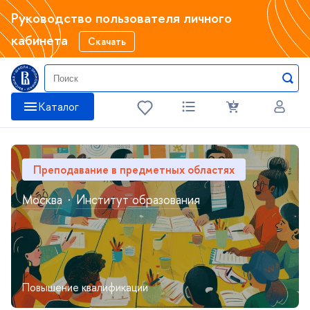
Руководство пользователя личного
кабинета
Скачать
Катало
Преподавание в предметных областях
Москва
·
Институт образования