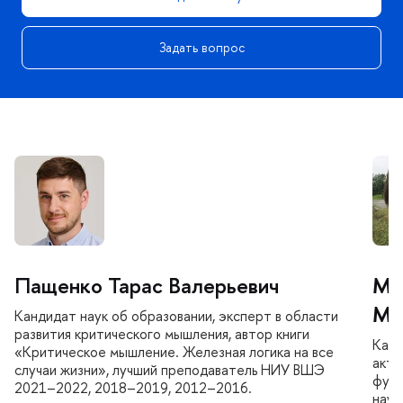
Задать вопрос
Пащенко Тарас Валерьевич
Ми
Ми
Кандидат наук об образовании, эксперт в области
развития критического мышления, автор книги
Канд
«Критическое мышление. Железная логика на все
акти
случаи жизни», лучший преподаватель НИУ ВШЭ
функ
2021–2022, 2018–2019, 2012–2016.
науч