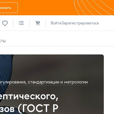
качать
Войти
Зарегистрироваться
кты
гулирования, стандартизации и метрологии
птического,
зов (ГОСТ Р