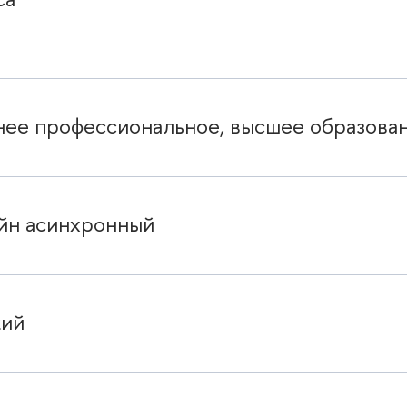
нее профессиональное, высшее образова
йн асинхронный
кий