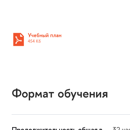
Учебный план
454 Кб
Формат обучения
Продолжительность общая в
32 ча