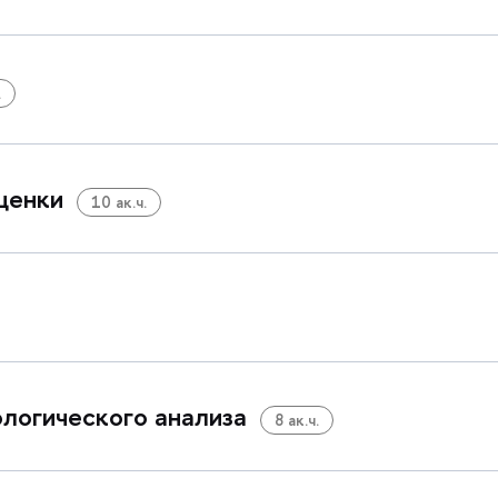
.
ценки
10 ак.ч.
логического анализа
8 ак.ч.