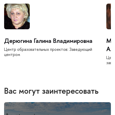
Дерюгина Галина Владимировна
Ме
Ал
Центр образовательных проектов: Заведующий
центром
Цент
заве
ас могут заинтересовать