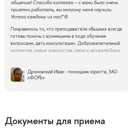
общение! Спасибо коллегам – с вами было очень
приятно работать, вы многому меня научили.
Успеха каждому из нас!"
©
Понравилось то, что преподаватели «Вышки» всегда
отовы помочь с возникшими в ходе обучения
опросами, дать консультацию. Доброжелательный
коллектив, новые знакомства, связи и дружелюбные
сокурсники делают обучение ещё занимательней и
интересней. Лично мне программа позволила
получить новые знания, навыки и профессиональный
Дроновский Иван - помощник юриста, ЗАО
«ФОРБ»
рост в деле освоения экономических аспекто
работы с недвижимостью, научила «считать» деньги
и просчитывать возможные риски финансовых
инвестиций.
Обучение в Институте налогового менеджмента и
Документы для приема
экономики недвижимости по программе
«
Экономика и управление недвижимостью
» дало