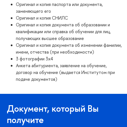
мне хорошую основу для дальнейшего
Оригинал и копия паспорта или документа,
профессионального развития в сфере управления
заменяющего его
проектами в недвижимости. Практическая работа
Оригинал и копия СНИЛС
руппе, актуальность кейсов и мастер-классов, опыт
Оригинал и копия документа об образовании и
едущих мастер-классы, а также теоретическая
квалификации или справка об обучении для лиц,
часть обучения помогла мне выработать систему
получающих высшее образование
знаний, которая может быть успешно применена на
Оригинал и копия документа об изменении фамилии,
практике.
имени, отчества (при необходимости)
3 фотографии 3x4
целом данный курс помог мне получить хорошее
Анкета абитуриента, заявление на обучение,
азовое представление об экономике
договор на обучение (выдается Институтом при
недвижимости, оценке бизнеса, бухгалтерском
подаче документов)
учете, договорных отношениях в сфере
недвижимости и управлении проектами
недвижимости.
Об этой программе я узнал из Интернета, и, пройдя
Документ, который Вы
обучение по ней, не обманулся в своих ожиданиях.
получите
печатление от обучения – отличное!