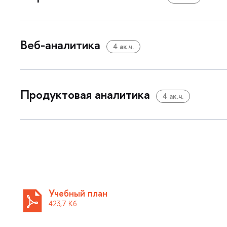
еб-аналитика
4 ак.ч.
Продуктовая аналитика
4 ак.ч.
Учебный план
423,7 К