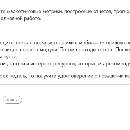
е маркетинговые метрики, построение отчетов, прогнози
жедневной работе.
ходите тесты на компьютере или в мобильном приложен
те видео первого модуля. Потом проходите тест. Посл
 курса;
иг, статей и интернет-ресурсов, которые мы рекоменду
тырех недель, то получите удостоверение о повышении 
4 ак.ч.