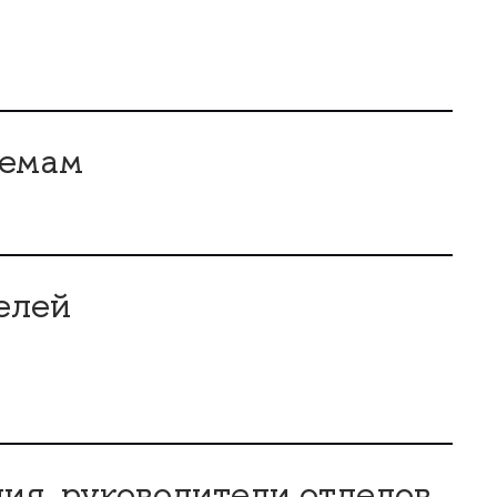
темам
елей
ния, руководители отдело