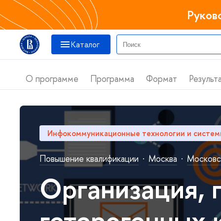
Руков
Катало
О программе
Программа
Формат
Результ
Инфокоммуникационные технологии и систем
Повышение квалификации
·
Москва
·
Московск
Организация, 
етерогенных 