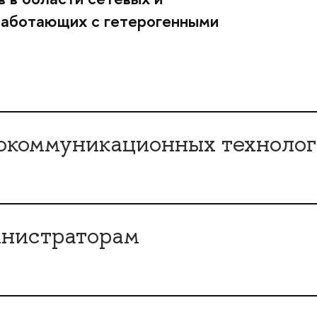
работающих с гетерогенными
окоммуникационных техноло
нистраторам