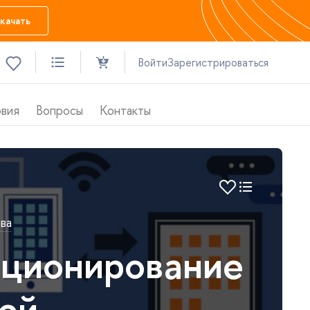
качать
ойти
Зарегистрироваться
овия
опросы
Контакты
ва
кционирование
ей.