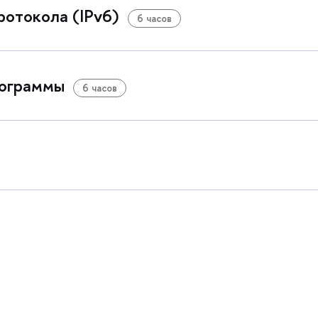
отокола (IPv6)
6 часо
рограммы
6 часо