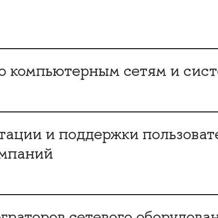
о компьютерным сетям и сис
тации и поддержки пользоват
омпаний
раторов сетевого оборудова