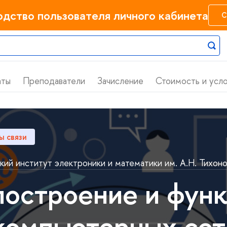
одство пользователя личного кабинета
С
аты
Преподаватели
Зачисление
Стоимость и усл
ы связи
ий институт электроники и математики им. А.Н. Тихоно
построение и фун
компьютерных сет