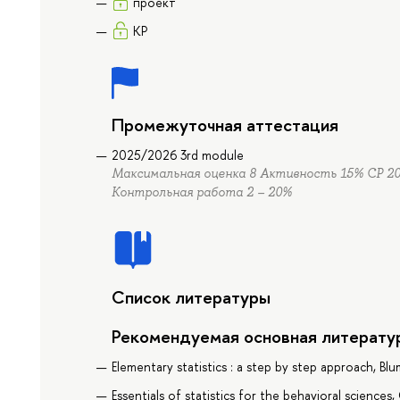
проект
КР
Промежуточная аттестация
2025/2026 3rd module
Максимальная оценка 8 Активность 15% СР 2
Контрольная работа 2 – 20%
Список литературы
Рекомендуемая основная литерату
Elementary statistics : a step by step approach, Bl
Essentials of statistics for the behavioral sciences, 