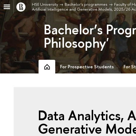
HSE University
Bachelor's programmes
Faculty of H
Artificial Intelligence and Generative Models, 2025/26 A
Bachelor’s Prog
Philosophy'
For Prospective Students
For S
Data Analytics, Ar
Generative Mode