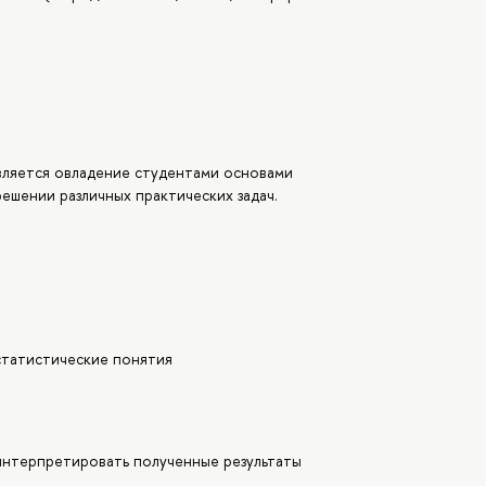
вляется овладение студентами основами
решении различных практических задач.
статистические понятия
интерпретировать полученные результаты