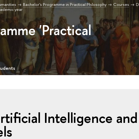
umanities
Bachelor's Programme in Practical Philosophy
Courses
D
cademic year
ramme 'Practical
tudents
tificial Intelligence and
ls