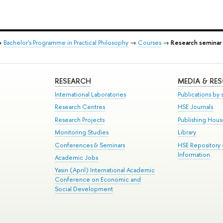
→
Bachelor's Programme in Practical Philosophy
→
Courses
→
Research seminar 
RESEARCH
MEDIA & RE
International Laboratories
Publications by s
Research Centres
HSE Journals
Research Projects
Publishing Hou
Monitoring Studies
Library
Conferences & Seminars
HSE Repository
Information
Academic Jobs
Yasin (April) International Academic
Conference on Economic and
Social Development