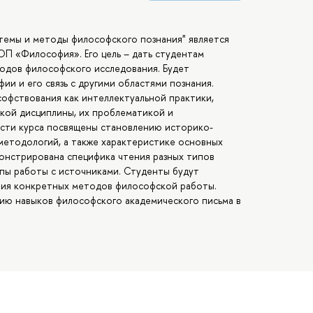
темы и методы философского познания" является
ОП «Философия». Его цель – дать студентам
тодов философского исследования. Будет
 и его связь с другими областями познания.
офствования как интеллектуальной практики,
кой дисциплины, их проблематикой и
сти курса посвящены становлению историко-
методологий, а также характеристике основных
онстрирована специфика чтения разных типов
пы работы с источниками. Студенты будут
ения конкретных методов философской работы.
ию навыков философского академического письма в