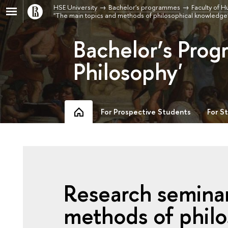
HSE University
Bachelor's programmes
Faculty of H
"The main topics and methods of philosophical knowledg
Bachelor’s Prog
Philosophy'
For Prospective Students
For S
Research seminar
methods of phil