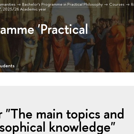
umanities
Bachelor's Programme in Practical Philosophy
Courses
R
e", 2025/26 Academic year
ramme 'Practical
tudents
 "The main topics and
osophical knowledge"