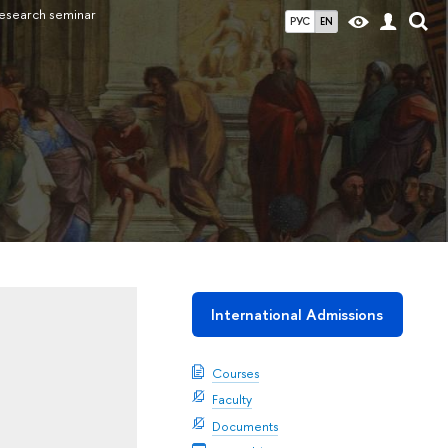
esearch seminar
РУС
EN
International Admissions
Courses
Faculty
Documents