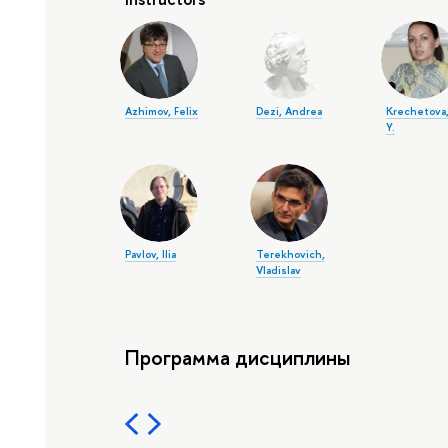
Azhimov, Felix
Dezi, Andrea
Krechetova,
Y.
Pavlov, Ilia
Terekhovich,
Vladislav
Программа дисциплины