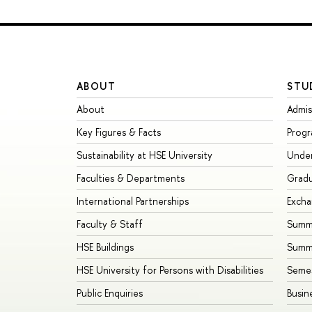
ABOUT
STU
About
Admis
Key Figures & Facts
Prog
Sustainability at HSE University
Unde
Faculties & Departments
Grad
International Partnerships
Exch
Faculty & Staff
Summe
HSE Buildings
Summ
HSE University for Persons with Disabilities
Seme
Public Enquiries
Busin