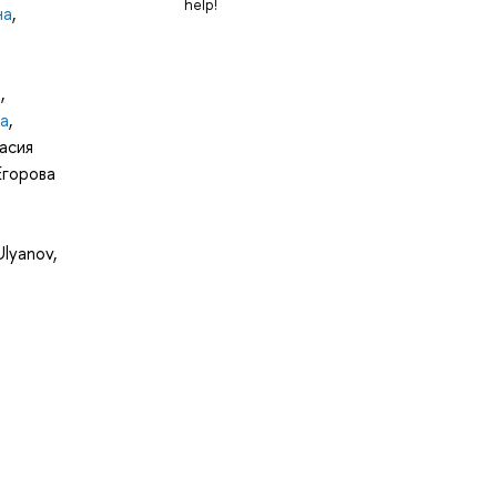
help!
на
,
ч
,
а
,
асия
Егорова
Ulyanov
,