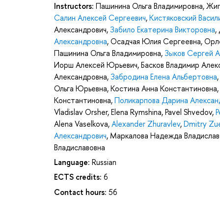
Instructors:
Пашинина Ольга Владимировна
,
Жиг
Салин Алексей Сергеевич
,
Кистяковский Васил
Александрович
,
Забило Екатерина Викторовна
,
Александровна
,
Осадчая Юлия Сергеевна
,
Орло
Пашинина Ольга Владимировна
,
Зыков Сергей 
Иорш Алексей Юрьевич
,
Басков Владимир Алек
Александровна
,
Забродина Елена Альбертовна
Ольга Юрьевна
,
Костина Анна Константиновна
Константиновна
,
Поликарпова Дарина Алексан
Vladislav Orsher
,
Elena Rymshina
,
Pavel Shvedov
,
P
Alena Vaselkova
,
Alexander Zhuravlev
,
Dmitry Zu
Александрович
,
Маркалова Надежда Владислав
Владиславовна
Language:
Russian
ECTS credits:
6
Contact hours:
56