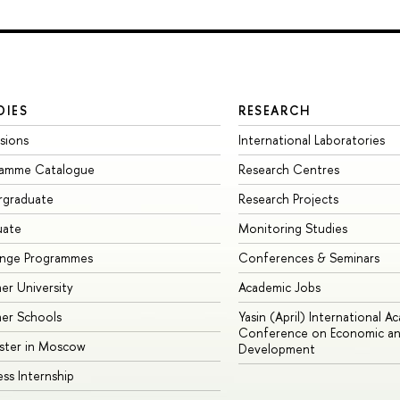
DIES
RESEARCH
sions
International Laboratories
ramme Catalogue
Research Centres
rgraduate
Research Projects
uate
Monitoring Studies
ange Programmes
Conferences & Seminars
r University
Academic Jobs
er Schools
Yasin (April) International A
Conference on Economic an
ster in Moscow
Development
ess Internship