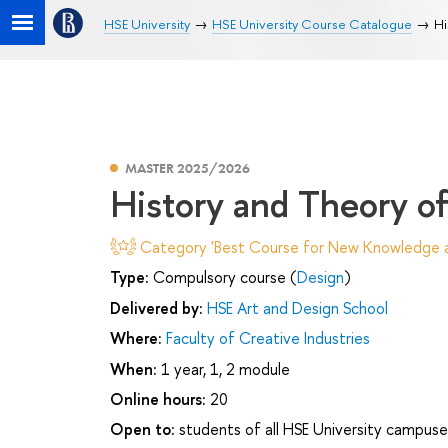
HSE University
HSE University Course Catalogue
Hi
MASTER 2025/2026
History and Theory of
Category 'Best Course for New Knowledge an
Type:
Compulsory course (
Design
)
Delivered by:
HSE Art and Design School
Where:
Faculty of Creative Industries
When:
1 year, 1, 2 module
Online hours:
20
Open to:
students of all HSE University campuse