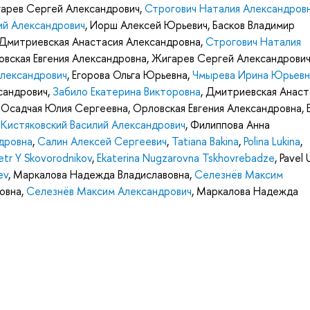
арев Сергей Александрович
,
Строгович Наталия Александров
ий Александрович
,
Иорш Алексей Юрьевич
,
Басков Владимир
Дмитриевская Анастасия Александровна
,
Строгович Наталия
вская Евгения Александровна
,
Жигарев Сергей Александрови
Александрович
,
Егорова Ольга Юрьевна
,
Чмырева Ирина Юрьевн
сандрович
,
Забило Екатерина Викторовна
,
Дмитриевская Анаст
,
Осадчая Юлия Сергеевна
,
Орловская Евгения Александровна
,
,
Кистяковский Василий Александрович
,
Филиппова Анна
дровна
,
Салин Алексей Сергеевич
,
Tatiana Bakina
,
Polina Lukina
,
etr Y Skovorodnikov
,
Ekaterina Nugzarovna Tskhovrebadze
,
Pavel 
ev
,
Маркалова Надежда Владиславовна
,
Селезнёв Максим
овна
,
Селезнёв Максим Александрович
,
Маркалова Надежда