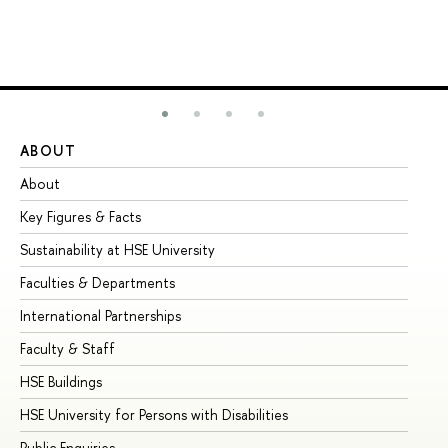
ABOUT
ST
About
Ad
Key Figures & Facts
Pr
Sustainability at HSE University
Un
Faculties & Departments
Gr
International Partnerships
Ex
Faculty & Staff
Su
HSE Buildings
Su
HSE University for Persons with Disabilities
Se
Public Enquiries
Bus