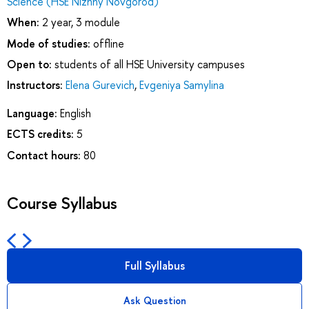
Science (HSE Nizhny Novgorod)
When:
2 year, 3 module
Mode of studies:
offline
Open to:
students of all HSE University campuses
Instructors:
Elena Gurevich
,
Evgeniya Samylina
Language:
English
ECTS credits:
5
Contact hours:
80
Course Syllabus
Full Syllabus
Ask Question