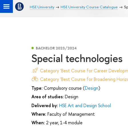
HSE University
HSE University Course Catalogue
Sp
BACHELOR 2023/2024
Special technologies
Category 'Best Course for Career Developm
Category 'Best Course for Broadening Horizo
Type:
Compulsory course (
Design
)
Area of studies:
Design
Delivered by:
HSE Art and Design School
Where:
Faculty of Management
When:
2 year, 1-4 module