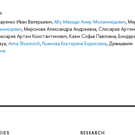
s
аренко Иван Валерьевич
,
Абу Махади Амир Мохаммедович
,
Ми
аммедович
,
Миронова Александра Андреевна
,
Слесарев Артем
есарев Артем Константинович
,
Каем Софья Павловна
,
Бондар
aya
,
Anna Shunevich
,
Рыжкова Екатерина Борисовна
,
Девишвили
вна
DIES
RESEARCH