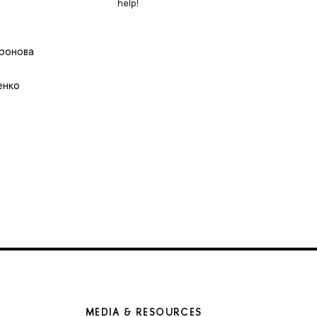
help!
ронова
енко
MEDIA & RESOURCES