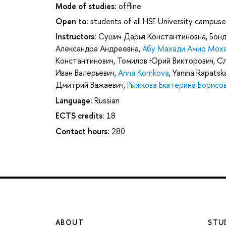
Mode of studies:
offline
Open to:
students of all HSE University campuse
Instructors:
Сушич Дарья Константиновна
,
Бонд
Александра Андреевна
,
Абу Махади Амир Мох
Константинович
,
Томилов Юрий Викторович
,
Сл
Иван Валерьевич
,
Anna Komkova
,
Yanina Rapatsk
Дмитрий Важаевич
,
Рыжкова Екатерина Борисо
Language:
Russian
ECTS credits:
18
Contact hours:
280
ABOUT
STU