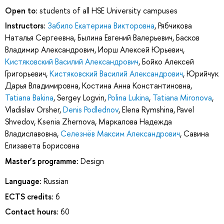
Open to:
students of all HSE University campuses
Instructors:
Забило Екатерина Викторовна
,
Рябчикова
Наталья Сергеевна
,
Былина Евгений Валерьевич
,
Басков
Владимир Александрович
,
Иорш Алексей Юрьевич
,
Кистяковский Василий Александрович
,
Бойко Алексей
Григорьевич
,
Кистяковский Василий Александрович
,
Юрийчук
Дарья Владимировна
,
Костина Анна Константиновна
,
Tatiana Bakina
,
Sergey Logvin
,
Polina Lukina
,
Tatiana Mironova
,
Vladislav Orsher
,
Denis Podlednov
,
Elena Rymshina
,
Pavel
Shvedov
,
Ksenia Zhernova
,
Маркалова Надежда
Владиславовна
,
Селезнёв Максим Александрович
,
Савина
Елизавета Борисовна
Master’s programme:
Design
Language:
Russian
ECTS credits:
6
Contact hours:
60