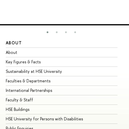
ABOUT
ST
About
Ad
Key Figures & Facts
Pr
Sustainability at HSE University
Un
Faculties & Departments
Gr
International Partnerships
Ex
Faculty & Staff
Su
HSE Buildings
Su
HSE University for Persons with Disabilities
Se
Public Enquiries
Bus