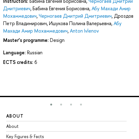
Instructors:
Бабина Евгения Борисовна
,
Черногаев Дмитрий
Дмитриевич
,
Бабина Евгения Борисовна
,
Абу Махади Амир
Мохаммедович
,
Черногаев Дмитрий Дмитриевич
,
Дроздов
Петр Владимирович
,
Ишукова Полина Валерьевна
,
Абу
Махади Амир Мохаммедович
,
Anton Ivlenov
Master’s programme:
Design
Language:
Russian
ECTS credits:
6
ABOUT
ST
About
Ad
Key Figures & Facts
Pr