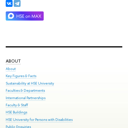
ABOUT
ST
About
Adm
Key Figures & Facts
Pr
Sustainability at HSE University
Un
Faculties & Departments
Gr
International Partnerships
Ex
Faculty & Staff
Su
HSE Buildings
Sem
HSE University for Persons with Disabilities
Bus
Public Enquiries