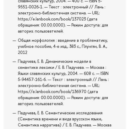
славянских культур, 2004. — 400 с. — ISBN 5-
9551-0026-1. — Текст : электронный // Лань :
электронно-библиотечная система. — URL:
https://e.lanbook.com/book/137023 (дата
обращения: 00.00.0000). — Режим доступа: для
авториз. пользователей.
Общая морфология : введение в проблематику,
учебное пособие, 4-е изд., 383 с., Плунгян, В. А.,
2012
Падучева, Е. В. Динамические модели в
семантике лексики / Е. В. Падучева. — Москва :
Языки славянских культур, 2004. — 608 с. — ISBN
5-94457-161-6. — Текст : электронный // Лань :
электронно-библиотечная система. — URL:
https://e.lanbook.com/book/136970 (дата
обращения: 00.00.0000). — Режим доступа: для
авториз. пользователей.
Падучева, Е. В. Семантические исследования
(Семантика времени и вида врусском языке,
Семантика нарратива) / Е. В. Падучева. — Москва