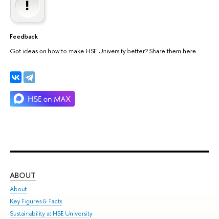
Feedback
Got ideas on how to make HSE University better? Share them here.
ABOUT
ST
About
Adm
Key Figures & Facts
Pr
Sustainability at HSE University
Un