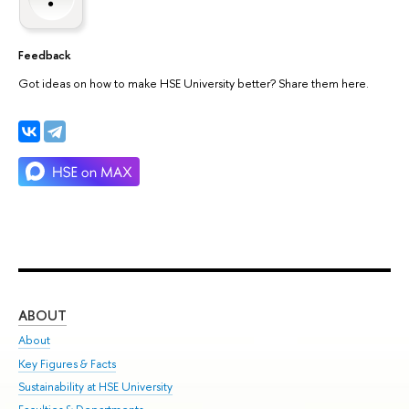
Feedback
Got ideas on how to make HSE University better? Share them here.
ABOUT
ST
About
Adm
Key Figures & Facts
Pr
Sustainability at HSE University
Un