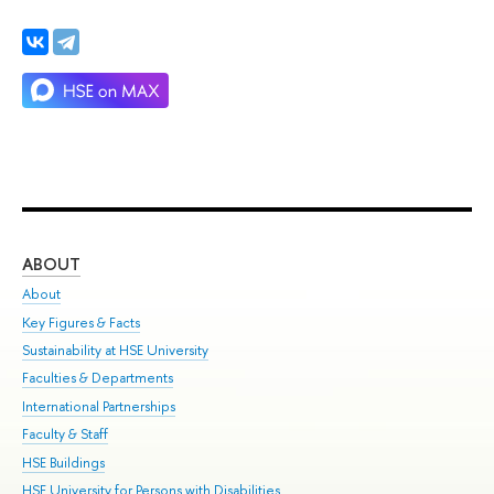
ABOUT
ST
About
Adm
Key Figures & Facts
Pr
Sustainability at HSE University
Un
Faculties & Departments
Gr
International Partnerships
Ex
Faculty & Staff
Su
HSE Buildings
Sem
HSE University for Persons with Disabilities
Bus