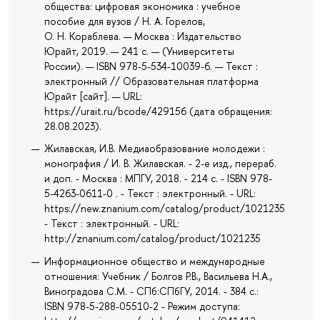
общества: цифровая экономика : учебное
пособие для вузов / Н. А. Горелов,
О. Н. Кораблева. — Москва : Издательство
Юрайт, 2019. — 241 с. — (Университеты
России). — ISBN 978-5-534-10039-6. — Текст :
электронный // Образовательная платформа
Юрайт [сайт]. — URL:
https://urait.ru/bcode/429156 (дата обращения:
28.08.2023).
Жилавская, И.В. Медиаобразование молодежи :
монография / И. В. Жилавская. - 2-е изд., перераб.
и доп. - Москва : МПГУ, 2018. - 214 с. - ISBN 978-
5-4263-0611-0 . - Текст : электронный. - URL:
https://new.znanium.com/catalog/product/1021235
- Текст : электронный. - URL:
http://znanium.com/catalog/product/1021235
Информационное общество и международные
отношения: Учебник / Болгов Р.В., Васильева Н.А.,
Виноградова С.М. - СПб:СПбГУ, 2014. - 384 с.:
ISBN 978-5-288-05510-2 - Режим доступа: