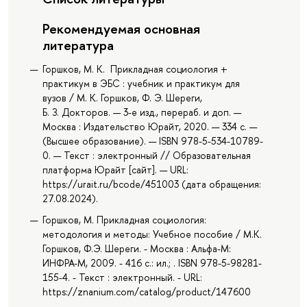
Рекомендуемая основная
литература
Горшков, М. К. Прикладная социология +
практикум в ЭБС : учебник и практикум для
вузов / М. К. Горшков, Ф. Э. Шереги,
Б. З. Докторов. — 3-е изд., перераб. и доп. —
Москва : Издательство Юрайт, 2020. — 334 с. —
(Высшее образование). — ISBN 978-5-534-10789-
0. — Текст : электронный // Образовательная
платформа Юрайт [сайт]. — URL:
https://urait.ru/bcode/451003 (дата обращения:
27.08.2024).
Горшков, М. Прикладная социология:
методология и методы: Учебное пособие / М.К.
Горшков, Ф.Э. Шереги. - Москва : Альфа-М:
ИНФРА-М, 2009. - 416 с.: ил.; . ISBN 978-5-98281-
155-4. - Текст : электронный. - URL:
https://znanium.com/catalog/product/147600