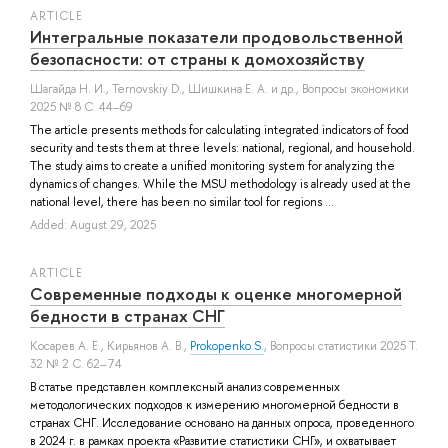
ARTICLE
Интегральные показатели продовольственной
безопасности: от страны к домохозяйству
Шагайда Н. И.
,
Ternovskiy D.
,
Шишкина Е. А.
и др.
, Вопросы экономики
2025 № 8 С. 44–69
The article presents methods for calculating integrated indicators of food
security and tests them at three levels: national, regional, and household.
The study aims to create a unified monitoring system for analyzing the
dynamics of changes. While the MSU methodology is already used at the
national level, there has been no similar tool for regions ...
Added: August 29, 2025
ARTICLE
Современные подходы к оценке многомерной
бедности в странах СНГ
Косарев А. Е.
,
Кирьянов А. В.
,
Prokopenko S.
, Вопросы статистики 2025 Т.
32 № 2 С. 62–74
В статье представлен комплексный анализ современных
методологических подходов к измерению многомерной бедности в
странах СНГ. Исследование основано на данных опроса, проведенного
в 2024 г. в рамках проекта «Развитие статистики СНГ», и охватывает