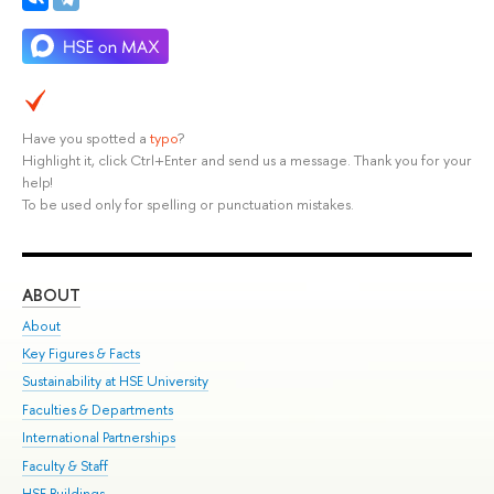
Have you spotted a
typo
?
Highlight it, click Ctrl+Enter and send us a message. Thank you for your
help!
To be used only for spelling or punctuation mistakes.
ABOUT
ST
About
Adm
Key Figures & Facts
Pr
Sustainability at HSE University
Un
Faculties & Departments
Gr
International Partnerships
Ex
Faculty & Staff
Su
HSE Buildings
Sem