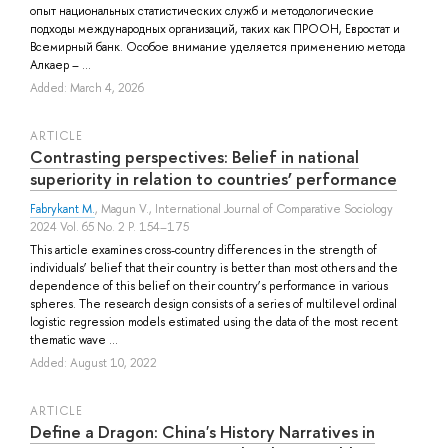
опыт национальных статистических служб и методологические
подходы международных организаций, таких как ПРООН, Евростат и
Всемирный банк. Особое внимание уделяется применению метода
Алкаер – ...
Added: March 4, 2026
ARTICLE
Contrasting perspectives: Belief in national
superiority in relation to countries’ performance
Fabrykant M.
,
Magun V.
, International Journal of Comparative Sociology
2024 Vol. 65 No. 2 P. 154–175
This article examines cross-country differences in the strength of
individuals’ belief that their country is better than most others and the
dependence of this belief on their country’s performance in various
spheres. The research design consists of a series of multilevel ordinal
logistic regression models estimated using the data of the most recent
thematic wave ...
Added: August 10, 2022
ARTICLE
Define a Dragon: China's History Narratives in