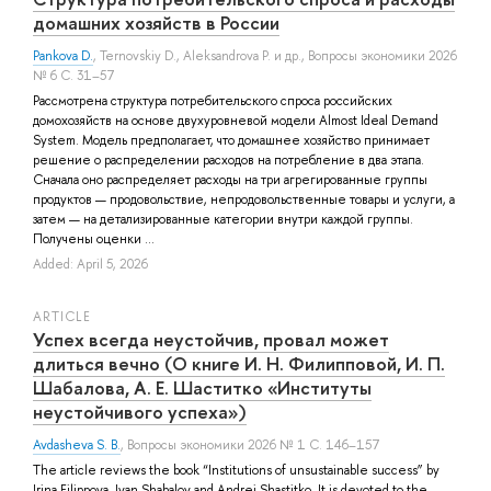
домашних хозяйств в России
Pankova D.
,
Ternovskiy D.
,
Aleksandrova P.
и др.
, Вопросы экономики 2026
№ 6 С. 31–57
Рассмотрена структура потребительского спроса российских
домохозяйств на основе двухуровневой модели Almost Ideal Demand
System. Модель предполагает, что домашнее хозяйство принимает
решение о распределении расходов на потребление в два этапа.
Сначала оно распределяет расходы на три агрегированные группы
продуктов — продовольствие, непродовольственные товары и услуги, а
затем — на детализированные категории внутри каждой группы.
Получены оценки ...
Added: April 5, 2026
ARTICLE
Успех всегда неустойчив, провал может
длиться вечно (О книге И. Н. Филипповой, И. П.
Шабалова, А. Е. Шаститко «Институты
неустойчивого успеха»)
Avdasheva S. B.
, Вопросы экономики 2026 № 1 С. 146–157
The article reviews the book “Institutions of unsustainable success” by
Irina Filippova, Ivan Shabalov and Andrei Shastitko. It is devoted to the