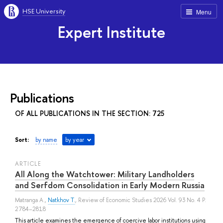
HSE University
Menu
Expert Institute
Publications
OF ALL PUBLICATIONS IN THE SECTION: 725
Sort:
by name
by year
ARTICLE
All Along the Watchtower: Military Landholders
and Serfdom Consolidation in Early Modern Russia
Matranga A.
,
Natkhov T.
, Review of Economic Studies 2026 Vol. 93 No. 4 P.
2784–2818
This article examines the emergence of coercive labor institutions using