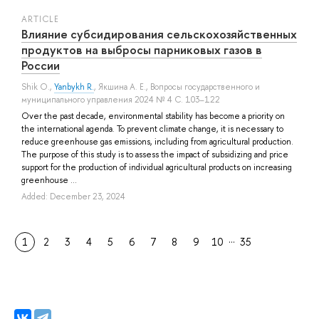
ARTICLE
Влияние субсидирования сельскохозяйственных
продуктов на выбросы парниковых газов в
России
Shik O.
,
Yanbykh R.
,
Якшина А. Е.
, Вопросы государственного и
муниципального управления 2024 № 4 С. 103–122
Over the past decade, environmental stability has become a priority on
the international agenda. To prevent climate change, it is necessary to
reduce greenhouse gas emissions, including from agricultural production.
The purpose of this study is to assess the impact of subsidizing and price
support for the production of individual agricultural products on increasing
greenhouse ...
Added: December 23, 2024
…
1
2
3
4
5
6
7
8
9
10
35