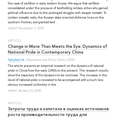
the case of serfdom in early modern Russia. We argue that serfdom
consolidated under the pressure of landholding military elites who gained
political influence due to the prolonged struggle with steppe nomads. To
contain nomadic raids, the Russian state erected defense lines on the
southern frontier, and granted land ...
Added: November 7, 2025
ARTICLE
Change in More Than Meets the Eye: Dynamics of
National Pride in Contemporary China
Fabrykant M.
, Nationalism and Ethnic Politics 2026
The article presents an empirical research on the dynamics of national
pride in China from the early 1990s to the present. The research results
show the trajectory of this dynamics to be nonlinear. The increase in the
level of national pride is revealed to be accompanied with a much less
obvious increased uniformity in the ...
Added: January 15, 2026
ARTICLE
Затраты труда и капитала в оценках источников
роста производительности труда для