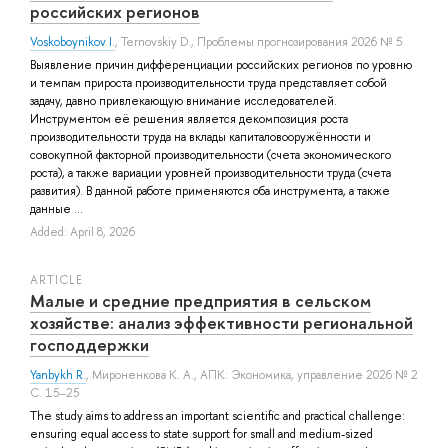
российских регионов
Voskoboynikov I.
,
Ternovskiy D.
, Проблемы прогнозирования 2026 № 5
Выявление причин дифференциации российских регионов по уровню
и темпам прироста производительности труда представляет собой
задачу, давно привлекающую внимание исследователей.
Инструментом её решения является декомпозиция роста
производительности труда на вклады капиталовооружённости и
совокупной факторной производительности (счета экономического
роста), а также вариации уровней производительности труда (счета
развития). В данной работе применяются оба инструмента, а также
данные ...
Added: April 8, 2026
ARTICLE
Малые и средние предприятия в сельском
хозяйстве: анализ эффективности региональной
господдержки
Yanbykh R.
,
Мироненкова К. А.
, АПК: Экономика, управление 2026 № 2
С. 15–25
The study aims to address an important scientific and practical challenge:
ensuring equal access to state support for small and medium-sized