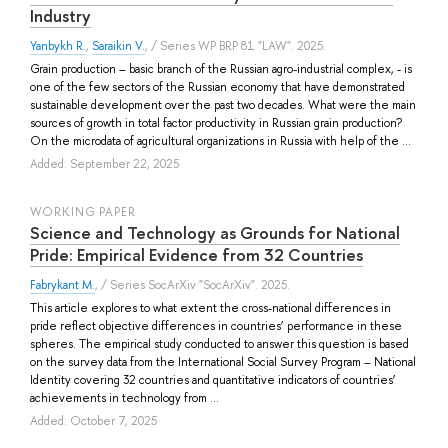
Industry
Yanbykh R.
,
Saraikin V.
, / Series WP BRP 81 "LAW". 2025.
Grain production – basic branch of the Russian agro-industrial complex, - is
one of the few sectors of the Russian economy that have demonstrated
sustainable development over the past two decades. What were the main
sources of growth in total factor productivity in Russian grain production?
On the microdata of agricultural organizations in Russia with help of the ...
Added: September 22, 2025
WORKING PAPER
Science and Technology as Grounds for National
Pride: Empirical Evidence from 32 Countries
Fabrykant M.
, / Series SocArXiv "SocArXiv". 2025.
This article explores to what extent the cross-national differences in
pride reflect objective differences in countries’ performance in these
spheres. The empirical study conducted to answer this question is based
on the survey data from the International Social Survey Program – National
Identity covering 32 countries and quantitative indicators of countries’
achievements in technology from ...
Added: October 7, 2025