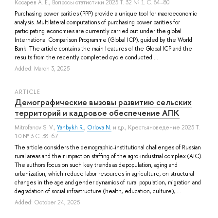
Косарев А. Е.
, Вопросы статистики 2025 Т. 32 № 1 С. 64–80
Purchasing power parities (PPP) provide a unique tool for macroeconomic
analysis. Multilateral computations of purchasing power parities for
participating economies are currently carried out under the global
International Comparison Programme (Global ICP), guided by the World
Bank. The article contains the main features of the Global ICP and the
results from the recently completed cycle conducted ...
Added: March 3, 2025
ARTICLE
Демографические вызовы развитию сельских
территорий и кадровое обеспечение АПК
Mitrofanov S. V.
,
Yanbykh R.
,
Orlova N.
и др.
, Крестьяноведение 2025 Т.
10 № 3 С. 38–67
The article considers the demographic-institutional challenges of Russian
rural areas and their impact on staffing of the agro-industrial complex (AIC).
The authors focus on such key trends as depopulation, aging and
urbanization, which reduce labor resources in agriculture, on structural
changes in the age and gender dynamics of rural population, migration and
degradation of social infrastructure (health, education, culture), ...
Added: October 24, 2025