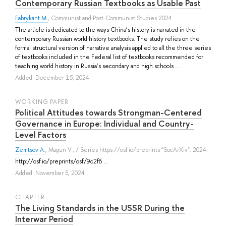
Contemporary Russian Textbooks as Usable Past
Fabrykant M.
, Communist and Post-Communist Studies 2024
The article is dedicated to the ways China’s history is narrated in the
contemporary Russian world history textbooks. The study relies on the
formal structural version of narrative analysis applied to all the three series
of textbooks included in the Federal list of textbooks recommended for
teaching world history in Russia’s secondary and high schools ...
Added: December 15, 2024
WORKING PAPER
Political Attitudes towards Strongman-Centered
Governance in Europe: Individual and Country-
Level Factors
Zemtsov A.
,
Magun V.
, / Series https://osf.io/preprints "SocArXiv". 2024.
http://osf.io/preprints/osf/9c2f6 ...
Added: November 5, 2024
СHAPTER
The Living Standards in the USSR During the
Interwar Period