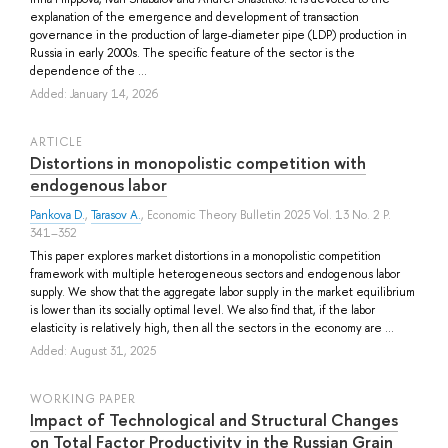
explanation of the emergence and development of transaction
governance in the production of large-diameter pipe (LDP) production in
Russia in early 2000s. The specific feature of the sector is the
dependence of the ...
Added: January 14, 2026
ARTICLE
Distortions in monopolistic competition with
endogenous labor
Pankova D.
,
Tarasov A.
, Economic Theory Bulletin 2025 Vol. 13 No. 2 P.
341–352
This paper explores market distortions in a monopolistic competition
framework with multiple heterogeneous sectors and endogenous labor
supply. We show that the aggregate labor supply in the market equilibrium
is lower than its socially optimal level. We also find that, if the labor
elasticity is relatively high, then all the sectors in the economy are ...
Added: August 31, 2025
WORKING PAPER
Impact of Technological and Structural Changes
on Total Factor Productivity in the Russian Grain