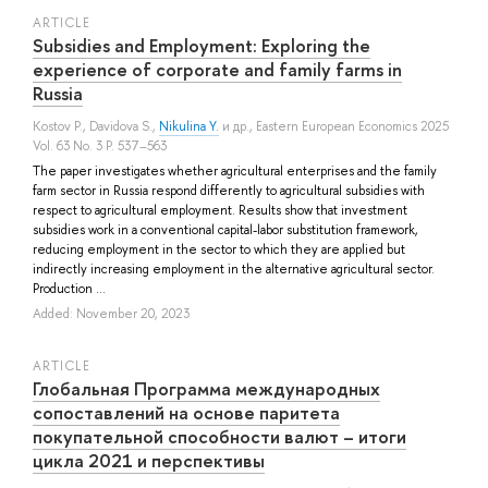
ARTICLE
Subsidies and Employment: Exploring the
experience of corporate and family farms in
Russia
Kostov P.
,
Davidova S.
,
Nikulina Y.
и др.
, Eastern European Economics 2025
Vol. 63 No. 3 P. 537–563
The paper investigates whether agricultural enterprises and the family
farm sector in Russia respond differently to agricultural subsidies with
respect to agricultural employment. Results show that investment
subsidies work in a conventional capital-labor substitution framework,
reducing employment in the sector to which they are applied but
indirectly increasing employment in the alternative agricultural sector.
Production ...
Added: November 20, 2023
ARTICLE
Глобальная Программа международных
сопоставлений на основе паритета
покупательной способности валют – итоги
цикла 2021 и перспективы