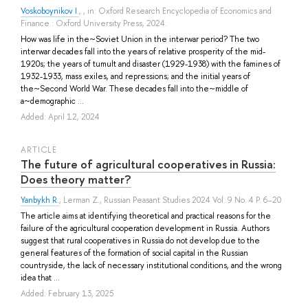
Voskoboynikov I.
, , in: Oxford Research Encyclopedia of Economics and
Finance.: Oxford University Press, 2024.
How was life in the~Soviet Union in the interwar period? The two
interwar decades fall into the years of relative prosperity of the mid-
1920s; the years of tumult and disaster (1929-1938) with the famines of
1932-1933, mass exiles, and repressions; and the initial years of
the~Second World War. These decades fall into the~middle of
a~demographic ...
Added: April 12, 2024
ARTICLE
The future of agricultural cooperatives in Russia:
Does theory matter?
Yanbykh R.
,
Lerman Z.
, Russian Peasant Studies 2024 Vol. 9 No. 4 P. 6–20
The article aims at identifying theoretical and practical reasons for the
failure of the agricultural cooperation development in Russia. Authors
suggest that rural cooperatives in Russia do not develop due to the
general features of the formation of social capital in the Russian
countryside, the lack of necessary institutional conditions, and the wrong
idea that ...
Added: February 13, 2025