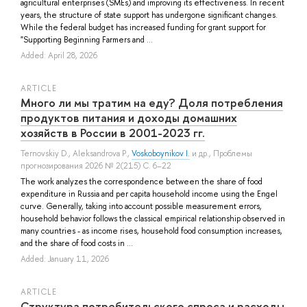
agricultural enterprises (SMEs) and improving its effectiveness. In recent
years, the structure of state support has undergone significant changes.
While the federal budget has increased funding for grant support for
"Supporting Beginning Farmers and ...
Added: April 28, 2026
ARTICLE
Много ли мы тратим на еду? Доля потребления
продуктов питания и доходы домашних
хозяйств в России в 2001-2023 гг.
Ternovskiy D.
,
Aleksandrova P.
,
Voskoboynikov I.
и др.
, Проблемы
прогнозирования 2026 № 2(215) С. 6–22
The work analyzes the correspondence between the share of food
expenditure in Russia and per capita household income using the Engel
curve. Generally, taking into account possible measurement errors,
household behavior follows the classical empirical relationship observed in
many countries - as income rises, household food consumption increases,
and the share of food costs in ...
Added: January 11, 2026
ARTICLE
Структура потребительского спроса и расходы