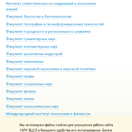
Институт статистических исследований и экономики
Фак
знаний
Фак
Факультет биологии и биотехнологии
Факультет географии и геоинформационных технологий
Факультет городского и регионального развития
Факультет гуманитарных наук
Факультет компьютерных наук
Факультет креативных индустрий
Факультет математики
Факультет мировой экономики и мировой политики
Факультет права
Факультет социальных наук
Факультет физики
Факультет химии
Факультет экономических наук
Международный институт экономики и финансов
Московский институт электроники и математики им. А.Н.
Мы используем файлы cookies для улучшения работы сайта
Тихонова
НИУ ВШЭ и большего удобства его использования. Более