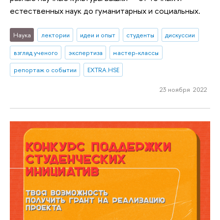
естественных наук до гуманитарных и социальных.
Наука
лектории
идеи и опыт
студенты
дискуссии
взгляд ученого
экспертиза
мастер-классы
репортаж о событии
EXTRA.HSE
23 ноября 2022