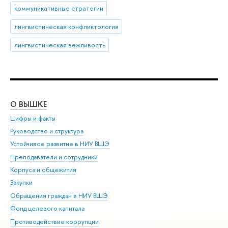
коммуникативные стратегии
лингвистическая конфликтология
лингвистическая вежливость
О ВЫШКЕ
ОБ
Цифры и факты
Ли
Руководство и структура
Дов
Устойчивое развитие в НИУ ВШЭ
Ол
Преподаватели и сотрудники
При
Корпуса и общежития
Вы
Закупки
При
Обращения граждан в НИУ ВШЭ
Ас
Фонд целевого капитала
До
Противодействие коррупции
Цен