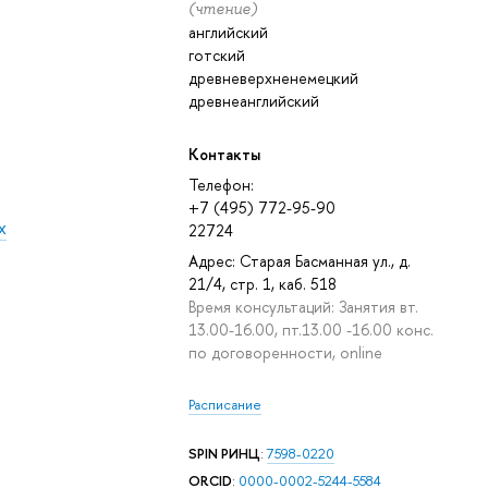
(чтение)
английский
готский
древневерхненемецкий
древнеанглийский
Контакты
Телефон:
+7 (495) 772-95-90
х
22724
Адрес: Старая Басманная ул., д.
21/4, стр. 1, каб. 518
Время консультаций: Занятия вт.
13.00-16.00, пт.13.00 -16.00 конс.
по договоренности, online
Расписание
SPIN РИНЦ
:
7598-0220
ORCID
:
0000-0002-5244-5584