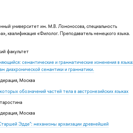
нный университет им. М.В. Ломоносова, специальность
а», квалификация «Филолог. Преподаватель немецкого языка.
кий факультет
няющийся: семантические и грамматические изменения в языка
ам диахронической семантики и грамматики.
едерация, Москва
которых обозначений частей тела в австронезийских языках
Старостина
едерация, Москва
"Старшей Эдде": механизмы архаизации древнейшей