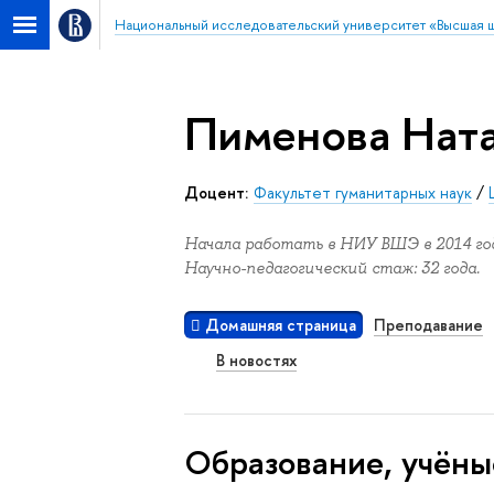
Национальный исследовательский университет «Высшая 
Пименова Ната
Доцент:
Факультет гуманитарных наук
/
Начала работать в НИУ ВШЭ в 2014 год
Научно-педагогический стаж: 32 года.
Домашняя страница
Преподавание
В новостях
Oбразование, учёны