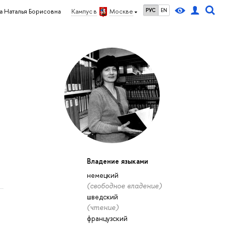
РУС
EN
 Наталья Борисовна
Кампус в
Москве
Владение языками
немецкий
(свободное владение)
шведский
(чтение)
французский