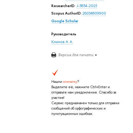
ResearcherID
:
J-3834-2015
Scopus AuthorID
:
26034809900
Google Scholar
Руководитель
Климов А. А.
Версия для печати
Нашли
опечатку
?
Выделите её, нажмите Ctrl+Enter и
отправьте нам уведомление. Спасибо за
участие!
Сервис предназначен только для отправки
сообщений об орфографических и
пунктуационных ошибках.