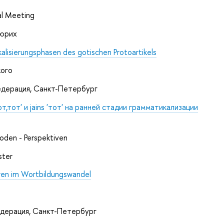
al Meeting
Цюрих
lisierungsphasen des gotischen Protoartikels
кого
Федерация, Санкт-Петербург
,тот' и jains 'тот' на ранней стадии грамматикализации
oden - Perspektiven
ster
ren im Wortbildungswandel
едерация, Санкт-Петербург