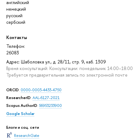
английский
немецкий
русский
сербский
Контакты
Телефон:
26083
Адрес: Шаболовка ул., д. 28/11, стр. 9, каб. 1309
Время консультаций: Консультации: понедельник 14:00–18:00
Требуется предварительная запись по электронной почте
ORCID
:
0000-0003-4433-4750
ResearcherID
:
AAL-6127-2021
Scopus AuthorID
:
56953233900
Google Scholar
Блоги и соц. сети
ResearchGate