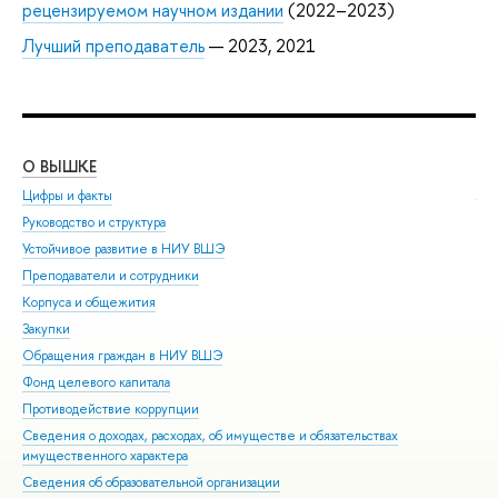
рецензируемом научном издании
(2022–2023)
Лучший преподаватель
— 2023, 2021
О ВЫШКЕ
ОБ
Цифры и факты
Ли
Руководство и структура
Дов
Устойчивое развитие в НИУ ВШЭ
Ол
Преподаватели и сотрудники
При
Корпуса и общежития
Вы
Закупки
При
Обращения граждан в НИУ ВШЭ
Асп
Фонд целевого капитала
Доп
Противодействие коррупции
Цен
Сведения о доходах, расходах, об имуществе и обязательствах
Биз
имущественного характера
Обр
Сведения об образовательной организации
Обр