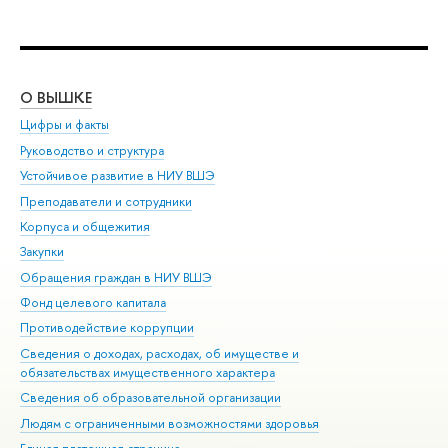
О ВЫШКЕ
ОБ
Цифры и факты
Ли
Руководство и структура
Дов
Устойчивое развитие в НИУ ВШЭ
Ол
Преподаватели и сотрудники
При
Корпуса и общежития
Вы
Закупки
При
Обращения граждан в НИУ ВШЭ
Ас
Фонд целевого капитала
До
Противодействие коррупции
Цен
Сведения о доходах, расходах, об имуществе и
Би
обязательствах имущественного характера
Об
Сведения об образовательной организации
Обр
Людям с ограниченными возможностями здоровья