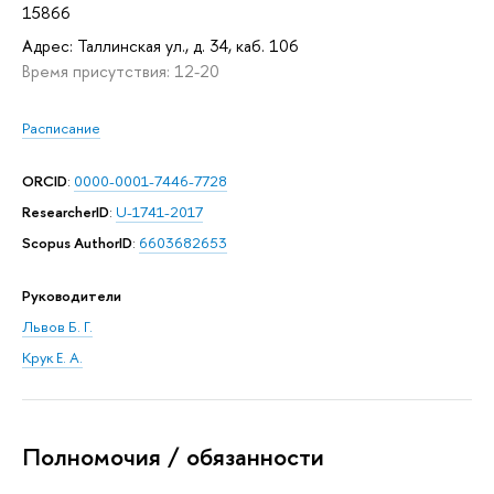
15866
Адрес: Таллинская ул., д. 34, каб. 106
Время присутствия: 12-20
Расписание
ORCID
:
0000-0001-7446-7728
ResearcherID
:
U-1741-2017
Scopus AuthorID
:
6603682653
Руководители
Львов Б. Г.
Крук Е. А.
Полномочия / обязанности