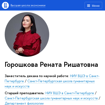
Высшая школа экономики
Меню
Горошкова Рената Ришатовна
Заместитель декана по научной работе:
НИУ ВШЭ в Санкт-
Петербурге
/
Санкт-Петербургская школа гуманитарных
наук и искусств
Старший преподаватель:
НИУ ВШЭ в Санкт-Петербурге
/
Санкт-Петербургская школа гуманитарных наук и искусств
/
Департамент филологии