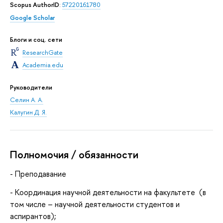
Scopus AuthorID
:
57220161780
Google Scholar
Блоги и соц. сети
ResearchGate
Academia.edu
Руководители
Селин А. А.
Калугин Д. Я.
Полномочия / обязанности
- Преподавание
- Координация научной деятельности на факультете (в
том числе – научной деятельности студентов и
аспирантов);