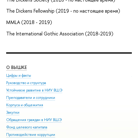
The Dickens Fellowship (2019 - по настоящее время)
MMLA (2018 - 2019)
The International Gothic Association (2018-2019)
О ВЫШКЕ
ОБ
Цифры и факты
Ли
Руководство и структура
Дов
Устойчивое развитие в НИУ ВШЭ
Ол
Преподаватели и сотрудники
При
Корпуса и общежития
Вы
Закупки
При
Обращения граждан в НИУ ВШЭ
Асп
Фонд целевого капитала
Доп
Противодействие коррупции
Цен