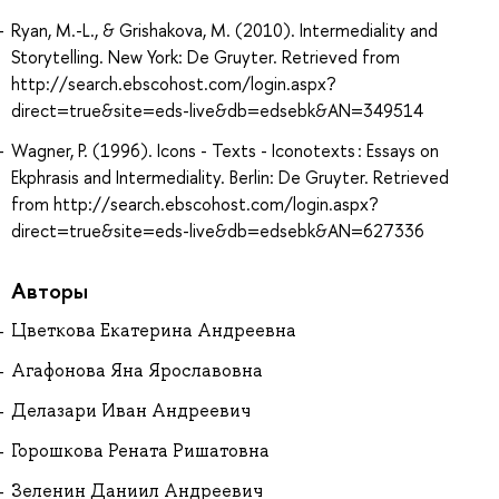
Ryan, M.-L., & Grishakova, M. (2010). Intermediality and
Storytelling. New York: De Gruyter. Retrieved from
http://search.ebscohost.com/login.aspx?
direct=true&site=eds-live&db=edsebk&AN=349514
Wagner, P. (1996). Icons - Texts - Iconotexts : Essays on
Ekphrasis and Intermediality. Berlin: De Gruyter. Retrieved
from http://search.ebscohost.com/login.aspx?
direct=true&site=eds-live&db=edsebk&AN=627336
Авторы
Цветкова Екатерина Андреевна
Агафонова Яна Ярославовна
Делазари Иван Андреевич
Горошкова Рената Ришатовна
Зеленин Даниил Андреевич