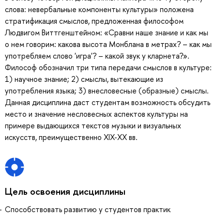
слова: невербальные компоненты культуры» положена
стратификация смыслов, предложенная философом
Людвигом Виттгенштейном: «Сравни наше знание и как мы
о нем говорим: какова высота Монблана в метрах? – как мы
употребляем слово 'игра'? – какой звук у кларнета?».
Философ обозначил три типа передачи смыслов в культуре:
1) научное знание; 2) смыслы, вытекающие из
употребления языка; 3) внесловесные (образные) смыслы.
Данная дисциплина даст студентам возможность обсудить
место и значение несловесных аспектов культуры на
примере выдающихся текстов музыки и визуальных
искусств, преимущественно ХІХ-ХХ вв.
Цель освоения дисциплины
Способствовать развитию у студентов практик