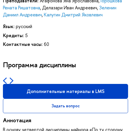
Преподаватели:
Агафонова Яна Ярославовна
,
Горошкова
Рената Ришатовна
,
Делазари Иван Андреевич
,
Зеленин
Даниил Андреевич
,
Калугин Дмитрий Яковлевич
Язык:
русский
Кредиты:
5
Контактные часы:
60
Программа дисциплины
Дополнительные материалы в LMS
Задать вопрос
Аннотация
В основу четвертой дисциплины майнора «По ту сторону