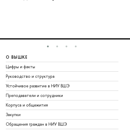
О ВЫШКЕ
О
Цифры и факты
Ли
Руководство и структура
До
Устойчивое развитие в НИУ ВШЭ
Ол
Преподаватели и сотрудники
Пр
Корпуса и общежития
Вы
Закупки
Пр
Обращения граждан в НИУ ВШЭ
Ас