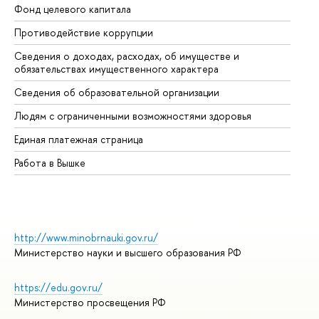
Фонд целевого капитала
До
Противодействие коррупции
Це
Сведения о доходах, расходах, об имуществе и
Би
обязательствах имущественного характера
Об
Сведения об образовательной организации
Об
Людям с ограниченными возможностями здоровья
Единая платежная страница
Работа в Вышке
http://www.minobrnauki.gov.ru/
Министерство науки и высшего образования РФ
https://edu.gov.ru/
Министерство просвещения РФ