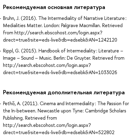
Рекомендуемая основная литература
Bruhn, J. (2016). The Intermediality of Narrative Literature :
Medialities Matter. London: Palgrave Macmillan. Retrieved
from http://search.ebscohost.com/login.aspx?
direct=true&site=eds-live&db=edsebk&AN=1242120
Rippl, G. (2015). Handbook of Intermediality : Literature –
Image – Sound – Music. Berlin: De Gruyter. Retrieved from
http://search.ebscohost.com/login.aspx?
direct=true&site=eds-live&db=edsebk&AN=1033026
Рекомендуемая дополнительная литература
Pethő, A. (2011). Cinema and Intermediality : The Passion for
the In-between. Newcastle upon Tyne: Cambridge Scholars
Publishing. Retrieved from
http://search.ebscohost.com/login.aspx?
direct=true&site=eds-live&db=edsebk&AN=522802