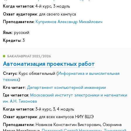
Когда читается:
4-й курс, 3 модуль
Охват аудитории:
для своего кампуса
Преподаватели:
Куприянов Александр Михайлович
Язык:
русский
Кредиты:
3
БАКАЛАВРИАТ 2025/2026
Автоматизация проектных работ
Статус:
Курс обязательный (
Информатика и вычислительная
техника
)
Кто читает:
Департамент компьютерной инженерии
Где читается:
Московский институт электроники и математики
им. А.Н. Тихонова
Когда читается:
3-й курс, 3, 4 модуль
Охват аудитории:
для всех кампусов НИУ ВШЭ
Преподаватели:
Новиков Константин Викторович
,
Озорнина
Мария Михайловна
,
Полесский Сергей Николаевич
,
Тумковский