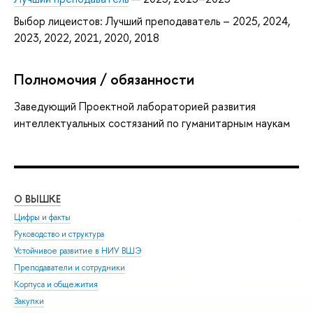
Выбор лицеистов: Лучший преподаватель – 2025, 2024,
2023, 2022, 2021, 2020, 2018
Полномочия / обязанности
Заведующий Проектной лабораторией развития
интеллектуальных состязаний по гуманитарным наукам
О ВЫШКЕ
ОБ
Цифры и факты
Ли
Руководство и структура
Дов
Устойчивое развитие в НИУ ВШЭ
Ол
Преподаватели и сотрудники
При
Корпуса и общежития
Вы
Закупки
При