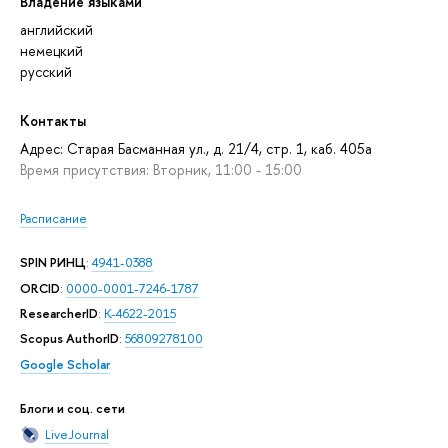
Владение языками
английский
немецкий
русский
Контакты
Адрес: Старая Басманная ул., д. 21/4, стр. 1, каб. 405а
Время присутствия: Вторник, 11:00 - 15:00
Расписание
SPIN РИНЦ
:
4941-0388
ORCID
:
0000-0001-7246-1787
ResearcherID
:
K-4622-2015
Scopus AuthorID
:
56809278100
Google Scholar
Блоги и соц. сети
LiveJournal