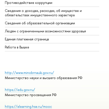
Противодействие коррупции
Це
Сведения о доходах, расходах, об имуществе и
Би
обязательствах имущественного характера
Об
Сведения об образовательной организации
Об
Людям с ограниченными возможностями здоровья
Единая платежная страница
Работа в Вышке
http://www.minobrnauki.gov.ru/
Министерство науки и высшего образования РФ
https://edu.gov.ru/
Министерство просвещения РФ
https://elearning.hse.ru/mooc