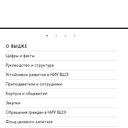
О ВЫШКЕ
О
Цифры и факты
Ли
Руководство и структура
До
Устойчивое развитие в НИУ ВШЭ
Ол
Преподаватели и сотрудники
Пр
Корпуса и общежития
Вы
Закупки
Пр
Обращения граждан в НИУ ВШЭ
Ас
Фонд целевого капитала
До