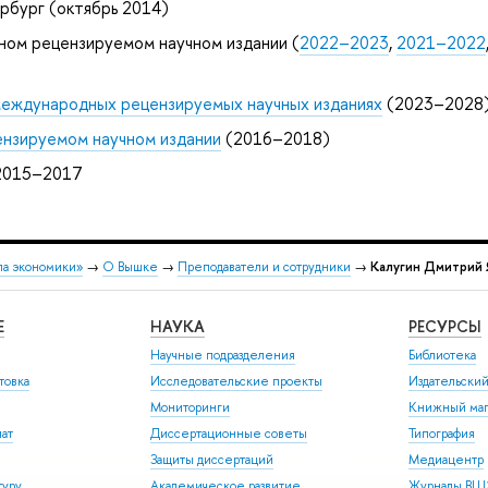
рбург (октябрь 2014)
ном рецензируемом научном издании (
2022–2023
,
2021–2022
 международных рецензируемых научных изданиях
(2023–2028
ензируемом научном издании
(2016–2018)
2015–2017
ла экономики»
→
О Вышке
→
Преподаватели и сотрудники
→
Калугин Дмитрий 
Е
НАУКА
РЕСУРСЫ
Научные подразделения
Библиотека
товка
Исследовательские проекты
Издательски
Мониторинги
Книжный маг
иат
Диссертационные советы
Типография
Защиты диссертаций
Медиацентр
туру
Академическое развитие
Журналы В