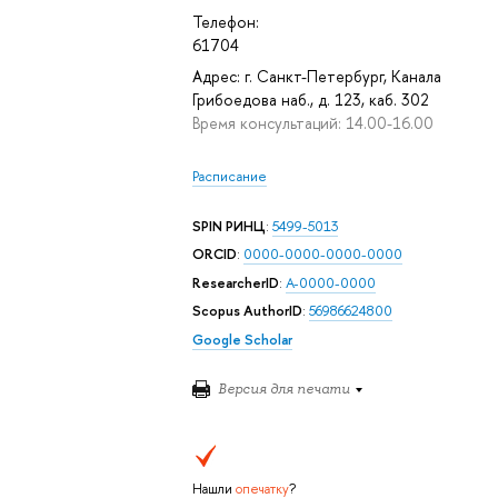
Телефон:
61704
Адрес: г. Санкт-Петербург, Канала
Грибоедова наб., д. 123, каб. 302
Время консультаций: 14.00-16.00
Расписание
SPIN РИНЦ
:
5499-5013
ORCID
:
0000-0000-0000-0000
ResearcherID
:
A-0000-0000
Scopus AuthorID
:
56986624800
Google Scholar
Версия для печати
Нашли
опечатку
?