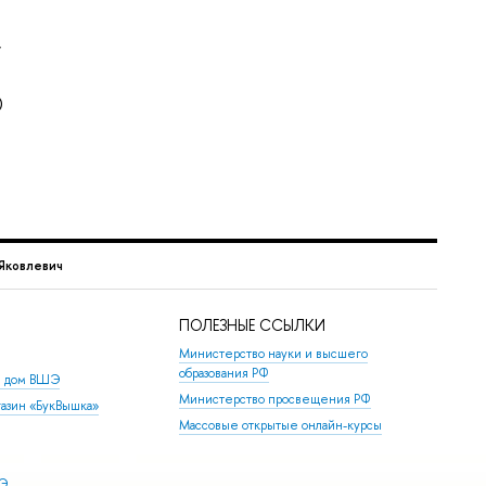
,
)
Яковлевич
ПОЛЕЗНЫЕ ССЫЛКИ
Министерство науки и высшего
образования РФ
й дом ВШЭ
Министерство просвещения РФ
азин «БукВышка»
Массовые открытые онлайн-курсы
ШЭ