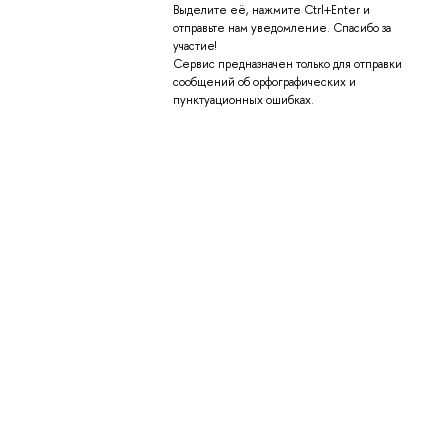
Выделите её, нажмите Ctrl+Enter и
отправьте нам уведомление. Спасибо за
участие!
Сервис предназначен только для отправки
сообщений об орфографических и
пунктуационных ошибках.