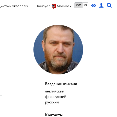
РУС
EN
Дмитрий Яковлевич
Кампус в
Москве
-
Владение языками
английский
французский
русский
Контакты