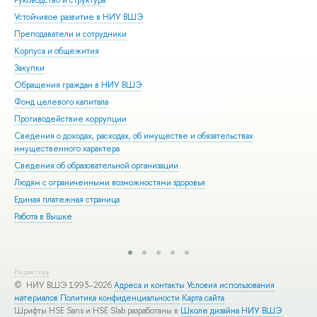
Устойчивое развитие в НИУ ВШЭ
Ол
Преподаватели и сотрудники
При
Корпуса и общежития
Вы
Закупки
При
Обращения граждан в НИУ ВШЭ
Асп
Фонд целевого капитала
Доп
Противодействие коррупции
Цен
Сведения о доходах, расходах, об имуществе и обязательствах
Биз
имущественного характера
Обр
Сведения об образовательной организации
Обр
Людям с ограниченными возможностями здоровья
Единая платежная страница
Работа в Вышке
Редактору
© НИУ ВШЭ 1993–2026
Адреса и контакты
Условия использования
материалов
Политика конфиденциальности
Карта сайта
Шрифты HSE Sans и HSE Slab разработаны в
Школе дизайна НИУ ВШЭ