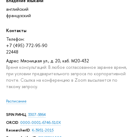
Владение языками
английский
французский
Контакты
Телефон:
+7 (495) 772-95-90
22448
Адрес: Мясницкая ул., д. 20, каб. М20-432
Время консультаций: В любое согласованное заранее время,
при условии предварительного запроса по корпоративной
почте. Ссылка на конференцию в Zoom высылается по
такому запросу.
Расписание
SPIN РИНЦ
:
3307-5864
ORCID
:
0000-0001-6746-510X
ResearcherID
:
K-3951-2015