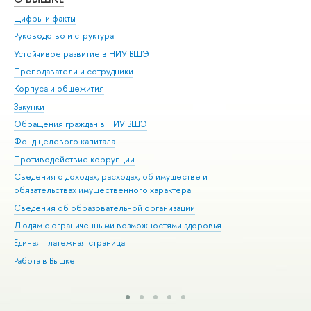
Цифры и факты
Ли
Руководство и структура
Дов
Устойчивое развитие в НИУ ВШЭ
Ол
Преподаватели и сотрудники
При
Корпуса и общежития
Вы
Закупки
При
Обращения граждан в НИУ ВШЭ
Ас
Фонд целевого капитала
До
Противодействие коррупции
Цен
Сведения о доходах, расходах, об имуществе и
Би
обязательствах имущественного характера
Об
Сведения об образовательной организации
Обр
Людям с ограниченными возможностями здоровья
Единая платежная страница
Работа в Вышке