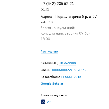
+7 (342) 205-52-21
6131
Адрес: г. Пермь, Гагарина б-р, д. 37,
каб. 236
Время консультаций:
Консультации: вторник 09:30-
18.00
Расписание
SPIN РИНЦ
:
3836-9900
ORCID
:
0000-0002-9159-1832
ResearcherID
:
H-5661-2015
Google Scholar
Блоги и соц. сети
VK