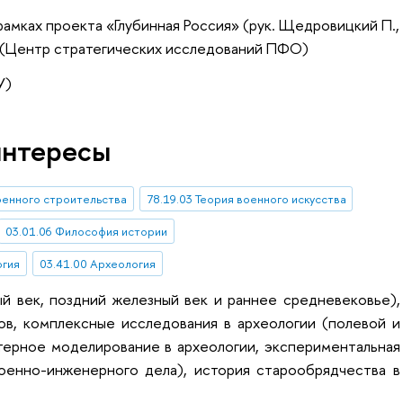
рамках проекта «Глубинная Россия» (рук. Щедровицкий П.,
С.) (Центр стратегических исследований ПФО)
У)
интересы
военного строительства
78.19.03 Теория военного искусства
03.01.06 Философия истории
огия
03.41.00 Археология
й век, поздний железный век и раннее средневековье),
ов, комплексные исследования в археологии (полевой и
терное моделирование в археологии, экспериментальная
военно-инженерного дела), история старообрядчества в