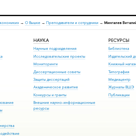
экономики»
→
О Вышке
→
Преподаватели и сотрудники
→
Мингалев Витали
НАУКА
РЕСУРСЫ
Научные подразделения
Библиотека
ка
Исследовательские проекты
Издательский 
Мониторинги
Книжный магаз
Диссертационные советы
Типография
Защиты диссертаций
Медиацентр
Академическое развитие
Журналы ВШЭ
Конкурсы и гранты
Публикации
зование
Внешние научно-информационные
ресурсы
ры
Э
нерства
модействие