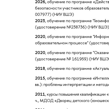
2026,
обучение по программе «Действ
безопасности участников образоват
007977) (НИУ ВШЭ)
2023
, обучение по программе "Геоинф
(удостоверение №238736) (НИУ ВШЭ
2020
, обучение по программе "Инфор
образовательном процессе" (удосто
2020
, обучение по программе "Оказан
(удостоверение № 161959) (НИУ ВШЭ
2018
, обучение по программе «Актуа
2015
, обучение по программе «Интелл
вв.): проблемы интерпретации и метод
2011
, курсы повышения квалификации 
ч., МДОД «Дворец детского (юношеско