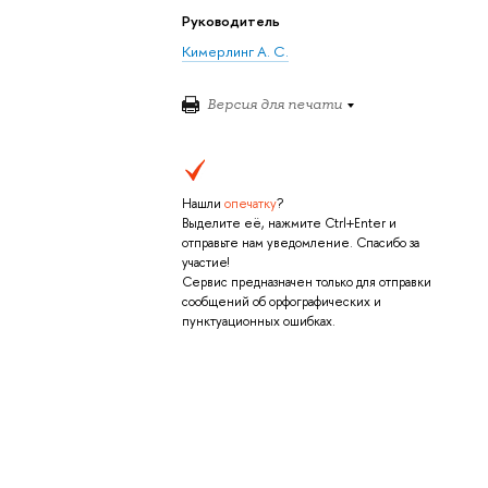
Руководитель
Кимерлинг А. С.
Версия для печати
Нашли
опечатку
?
Выделите её, нажмите Ctrl+Enter и
отправьте нам уведомление. Спасибо за
участие!
Сервис предназначен только для отправки
сообщений об орфографических и
пунктуационных ошибках.