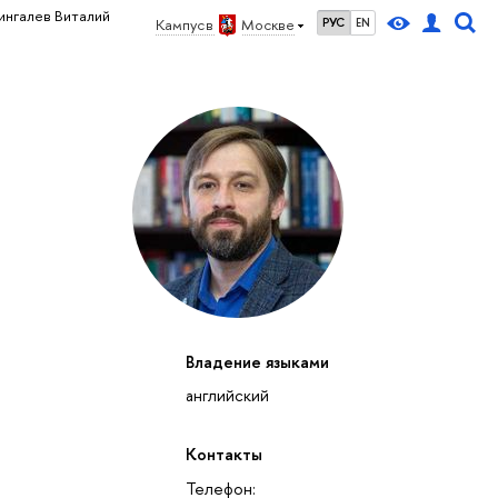
ингалев Виталий
Кампус в
Москве
РУС
EN
Владение языками
английский
Контакты
Телефон: